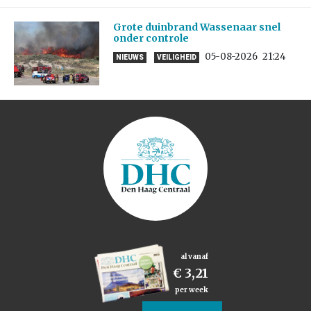
Grote duinbrand Wassenaar snel
onder controle
05-08-2026
21:24
NIEUWS
VEILIGHEID
al vanaf
€ 3,21
per week