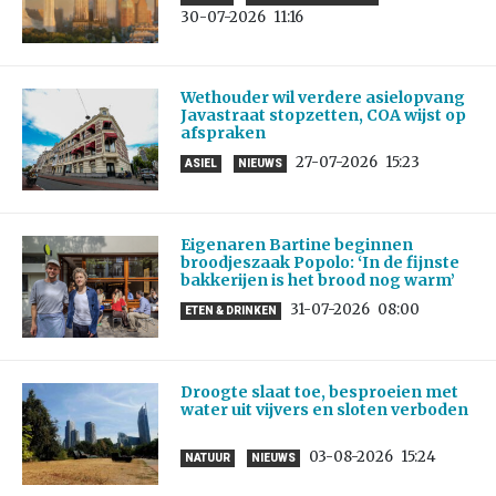
30-07-2026
11:16
Wethouder wil verdere asielopvang
Javastraat stopzetten, COA wijst op
afspraken
27-07-2026
15:23
ASIEL
NIEUWS
Eigenaren Bartine beginnen
broodjeszaak Popolo: ‘In de fijnste
bakkerijen is het brood nog warm’
31-07-2026
08:00
ETEN & DRINKEN
Droogte slaat toe, besproeien met
water uit vijvers en sloten verboden
03-08-2026
15:24
NATUUR
NIEUWS