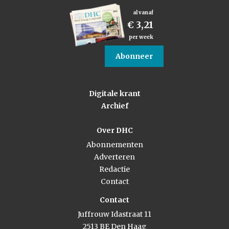
al vanaf
€ 3,21
per week
Abonneer
Digitale krant
Archief
Over DHC
Abonnementen
Adverteren
Redactie
Contact
Contact
Juffrouw Idastraat 11
2513 BE Den Haag