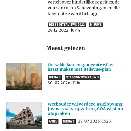
vertelt over hinderlijke regeltjes, de
vuurstorm op Scheveningen en die
keer dat ze werd belaagd.
BESTE INTERVIEWS 2022
NIEUWS
28-12-2022
10:44
Meest gelezen
Ontwikkelaar en gemeente willen
haast maken met Bellevue-plan
NIEUWS
STADSONTWIKKELING
30-07-2026
11:16
Wethouder wil verdere asielopvang
Javastraat stopzetten, COA wijst op
afspraken
27-07-2026
15:23
ASIEL
NIEUWS