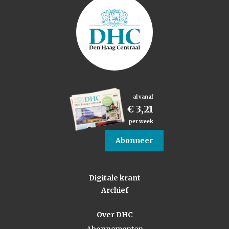
al vanaf
€ 3,21
per week
Abonneer
Digitale krant
Archief
Over DHC