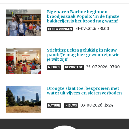
Eigenaren Bartine beginnen
broodjeszaak Popolo: ‘In de fijnste
bakkerijen is het brood nog warm’
31-07-2026
08:00
ETEN & DRINKEN
Stichting Eekta gelukkig in nieuw
pand: ‘Je mag hier gewoon zijn wie
je wilt zijn’
25-07-2026
07:00
NIEUWS
REPORTAGE
Droogte slaat toe, besproeien met
water uit vijvers en sloten verboden
03-08-2026
15:24
NATUUR
NIEUWS