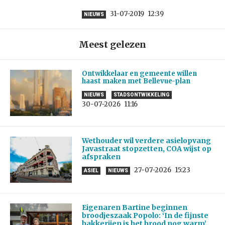
31-07-2019
12:39
NIEUWS
Meest gelezen
Ontwikkelaar en gemeente willen
haast maken met Bellevue-plan
NIEUWS
STADSONTWIKKELING
30-07-2026
11:16
Wethouder wil verdere asielopvang
Javastraat stopzetten, COA wijst op
afspraken
27-07-2026
15:23
ASIEL
NIEUWS
Eigenaren Bartine beginnen
broodjeszaak Popolo: ‘In de fijnste
bakkerijen is het brood nog warm’