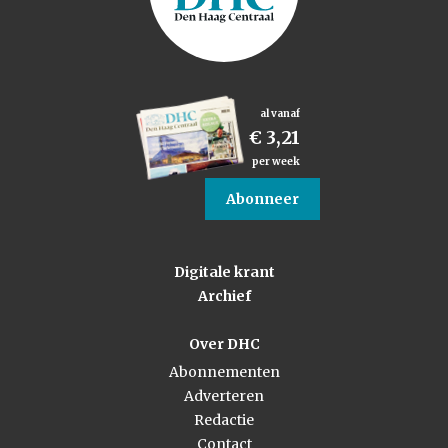
al vanaf
€ 3,21
per week
Abonneer
Digitale krant
Archief
Over DHC
Abonnementen
Adverteren
Redactie
Contact