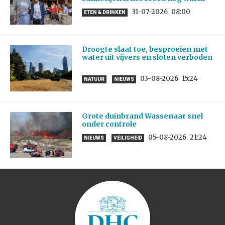
31-07-2026
08:00
ETEN & DRINKEN
Droogte slaat toe, besproeien met
water uit vijvers en sloten verboden
03-08-2026
15:24
NATUUR
NIEUWS
Grote duinbrand Wassenaar snel
onder controle
05-08-2026
21:24
NIEUWS
VEILIGHEID