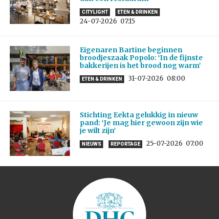
CITYLIGHT
ETEN & DRINKEN
24-07-2026
07:15
Eigenaren Bartine beginnen
broodjeszaak Popolo: ‘In de fijnste
bakkerijen is het brood nog warm’
31-07-2026
08:00
ETEN & DRINKEN
Stichting Eekta gelukkig in nieuw
pand: ‘Je mag hier gewoon zijn wie
je wilt zijn’
25-07-2026
07:00
NIEUWS
REPORTAGE