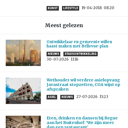
19-04-2018
08:20
KUNST
LIFESTYLE
Meest gelezen
Ontwikkelaar en gemeente willen
haast maken met Bellevue-plan
NIEUWS
STADSONTWIKKELING
30-07-2026
11:16
Wethouder wil verdere asielopvang
Javastraat stopzetten, COA wijst op
afspraken
27-07-2026
15:23
ASIEL
NIEUWS
Eten, drinken en dansen bij Rogue
aan het Buitenhof: ‘We zijn meer
dan een restaurant’