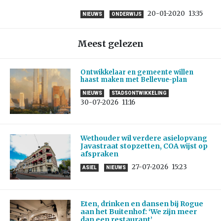
20-01-2020
13:35
NIEUWS
ONDERWIJS
Meest gelezen
Ontwikkelaar en gemeente willen
haast maken met Bellevue-plan
NIEUWS
STADSONTWIKKELING
30-07-2026
11:16
Wethouder wil verdere asielopvang
Javastraat stopzetten, COA wijst op
afspraken
27-07-2026
15:23
ASIEL
NIEUWS
Eten, drinken en dansen bij Rogue
aan het Buitenhof: ‘We zijn meer
dan een restaurant’