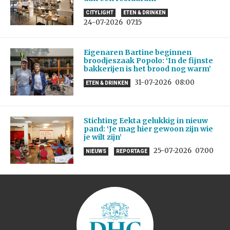
CITYLIGHT
ETEN & DRINKEN
24-07-2026
07:15
Eigenaren Bartine beginnen
broodjeszaak Popolo: ‘In de fijnste
bakkerijen is het brood nog warm’
31-07-2026
08:00
ETEN & DRINKEN
Stichting Eekta gelukkig in nieuw
pand: ‘Je mag hier gewoon zijn wie
je wilt zijn’
25-07-2026
07:00
NIEUWS
REPORTAGE