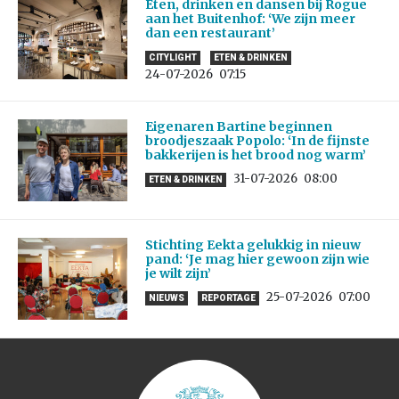
Eten, drinken en dansen bij Rogue
aan het Buitenhof: ‘We zijn meer
dan een restaurant’
CITYLIGHT
ETEN & DRINKEN
24-07-2026
07:15
Eigenaren Bartine beginnen
broodjeszaak Popolo: ‘In de fijnste
bakkerijen is het brood nog warm’
31-07-2026
08:00
ETEN & DRINKEN
Stichting Eekta gelukkig in nieuw
pand: ‘Je mag hier gewoon zijn wie
je wilt zijn’
25-07-2026
07:00
NIEUWS
REPORTAGE