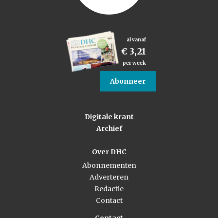
al vanaf
€ 3,21
per week
Abonneer
Digitale krant
Archief
Over DHC
Abonnementen
Adverteren
Redactie
Contact