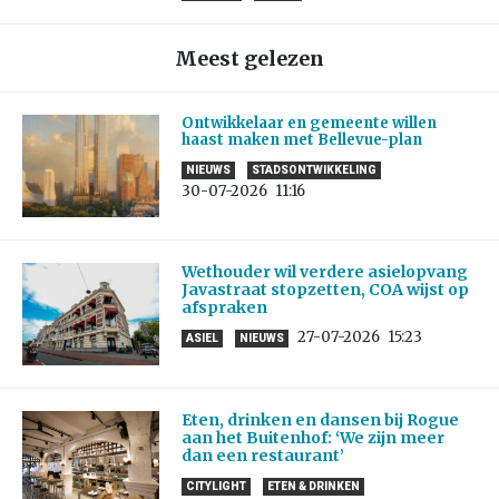
Meest gelezen
Ontwikkelaar en gemeente willen
haast maken met Bellevue-plan
NIEUWS
STADSONTWIKKELING
30-07-2026
11:16
Wethouder wil verdere asielopvang
Javastraat stopzetten, COA wijst op
afspraken
27-07-2026
15:23
ASIEL
NIEUWS
Eten, drinken en dansen bij Rogue
aan het Buitenhof: ‘We zijn meer
dan een restaurant’
CITYLIGHT
ETEN & DRINKEN