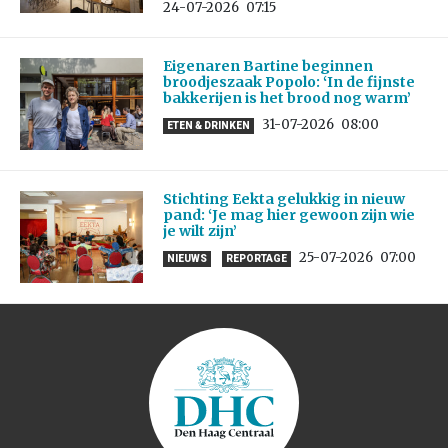
24-07-2026
07:15
Eigenaren Bartine beginnen
broodjeszaak Popolo: ‘In de fijnste
bakkerijen is het brood nog warm’
31-07-2026
08:00
ETEN & DRINKEN
Stichting Eekta gelukkig in nieuw
pand: ‘Je mag hier gewoon zijn wie
je wilt zijn’
25-07-2026
07:00
NIEUWS
REPORTAGE