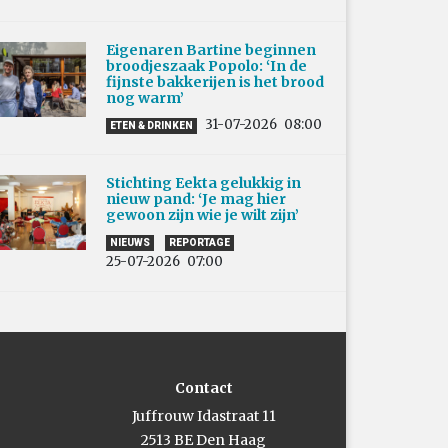
Eigenaren Bartine beginnen
broodjeszaak Popolo: ‘In de
fijnste bakkerijen is het brood
nog warm’
31-07-2026
08:00
ETEN & DRINKEN
Stichting Eekta gelukkig in
nieuw pand: ‘Je mag hier
gewoon zijn wie je wilt zijn’
NIEUWS
REPORTAGE
25-07-2026
07:00
Contact
Juffrouw Idastraat 11
2513 BE Den Haag