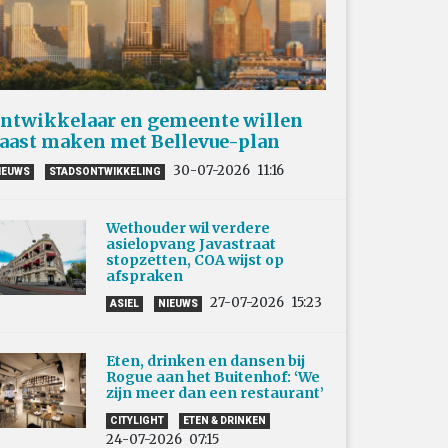
ntwikkelaar en gemeente willen
aast maken met Bellevue-plan
30-07-2026
11:16
IEUWS
STADSONTWIKKELING
Wethouder wil verdere
asielopvang Javastraat
stopzetten, COA wijst op
afspraken
27-07-2026
15:23
ASIEL
NIEUWS
Eten, drinken en dansen bij
Rogue aan het Buitenhof: ‘We
zijn meer dan een restaurant’
CITYLIGHT
ETEN & DRINKEN
24-07-2026
07:15