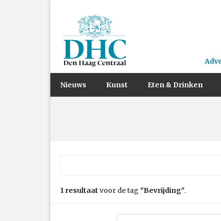
Adv
Nieuws
Kunst
Eten & Drinken
Zoek naar:
1 resultaat
voor de tag
"Bevrijding"
.