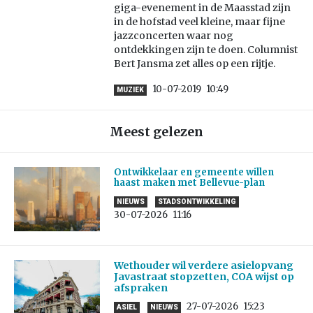
giga-evenement in de Maasstad zijn
in de hofstad veel kleine, maar fijne
jazzconcerten waar nog
ontdekkingen zijn te doen. Columnist
Bert Jansma zet alles op een rijtje.
10-07-2019
10:49
MUZIEK
Meest gelezen
Ontwikkelaar en gemeente willen
haast maken met Bellevue-plan
NIEUWS
STADSONTWIKKELING
30-07-2026
11:16
Wethouder wil verdere asielopvang
Javastraat stopzetten, COA wijst op
afspraken
27-07-2026
15:23
ASIEL
NIEUWS