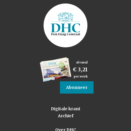
al vanaf
€ 3,21
per week
Abonneer
Digitale krant
Archief
Over DHC