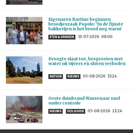
Eigenaren Bartine beginnen
broodjeszaak Popolo: ‘In de fijnste
bakkerijen is het brood nog warm’
31-07-2026
08:00
ETEN & DRINKEN
Droogte slaat toe, besproeien met
water uit vijvers en sloten verboden
03-08-2026
15:24
NATUUR
NIEUWS
Grote duinbrand Wassenaar snel
onder controle
05-08-2026
21:24
NIEUWS
VEILIGHEID