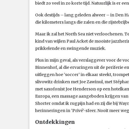
biedt zo veel in zo korte tijd. Natuurlijk is er e
Ook destijds – lang geleden alweer – in Den Haag
die kilometers langs die zalen en die rijstebrij
Maar ik zal het North Sea niet verloochenen. T
kind van wijlen Paul Acket de mooiste jazzherin
prikkelende en swingende muziek.
Plus in mijn geval, als verslaggever voor de 
Binnenhof, al die ervaringen uit de periferie
uitleggen hoe ‘soccer’ in elkaar steekt, tromp
slivowitz drinken met Joe Zawinul, met Stéphane
met saxofonist Joe Henderson op een hotelkame
Europa, een massage aangeboden krijgen van 
Shorter omdat ik rugpijn had en zij die bij Way
herinneringen in ‘Privé’-sfeer. Nooit meer we
Ontdekkingen