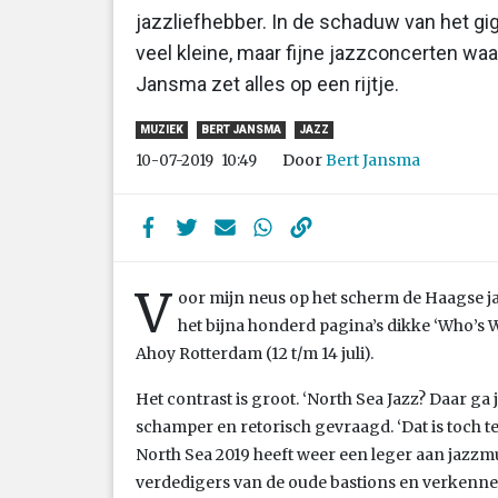
jazzliefhebber. In de schaduw van het gi
veel kleine, maar fijne jazzconcerten wa
Jansma zet alles op een rijtje.
MUZIEK
BERT JANSMA
JAZZ
Door
Bert Jansma
10-07-2019
10:49
V
oor mijn neus op het scherm de Haagse 
het bijna honderd pagina’s dikke ‘Who’s W
Ahoy Rotterdam (12 t/m 14 juli).
Het contrast is groot. ‘North Sea Jazz? Daar ga 
schamper en retorisch gevraagd. ‘Dat is toch te
North Sea 2019 heeft weer een leger aan jazzmu
verdedigers van de oude bastions en verkenner