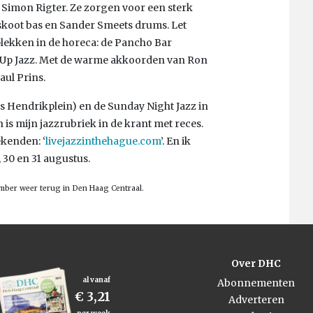
 Simon Rigter. Ze zorgen voor een sterk
iskoot bas en Sander Smeets drums. Let
plekken in de horeca: de Pancho Bar
o Up Jazz. Met de warme akkoorden van Ron
aul Prins.
ns Hendrikplein) en de Sunday Night Jazz in
is mijn jazzrubriek in de krant met reces.
ekenden: ‘
livejazzinthehague.com
’. En ik
, 30 en 31 augustus.
mber weer terug in Den Haag Centraal.
Over DHC
al vanaf
Abonnementen
€ 3,21
Adverteren