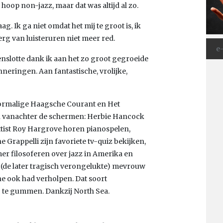
en hoop non-jazz, maar dat was altijd al zo.
. Ik ga niet omdat het mij te groot is, ik
berg van luisteruren niet meer red.
enslotte dank ik aan het zo groot gegroeide
neringen. Aan fantastische, vrolijke,
voormalige Haagsche Courant en Het
 en vanachter de schermen: Herbie Hancock
ettist Roy Hargrove horen pianospelen,
 Grappelli zijn favoriete tv-quiz bekijken,
r filosoferen over jazz in Amerika en
(de later tragisch verongelukte) mevrouw
ne ook had verholpen. Dat soort
g te gummen. Dankzij North Sea.