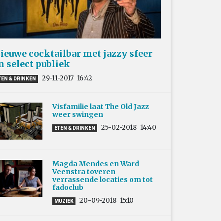
ieuwe cocktailbar met jazzy sfeer
n select publiek
29-11-2017
16:42
TEN & DRINKEN
Visfamilie laat The Old Jazz
weer swingen
25-02-2018
14:40
ETEN & DRINKEN
Magda Mendes en Ward
Veenstra toveren
verrassende locaties om tot
fadoclub
20-09-2018
15:10
MUZIEK