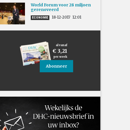
World Forum voor 28 miljoen
gerenoveerd
18-12-2017
12:01
ECONOMIE
al vanaf
€ 3,21
per week
Abonneer