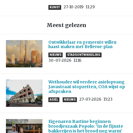
27-10-2019
11:29
KUNST
Meest gelezen
Ontwikkelaar en gemeente willen
haast maken met Bellevue-plan
NIEUWS
STADSONTWIKKELING
30-07-2026
11:16
Wethouder wil verdere asielopvang
Javastraat stopzetten, COA wijst op
afspraken
27-07-2026
15:23
ASIEL
NIEUWS
Eigenaren Bartine beginnen
broodjeszaak Popolo: ‘In de fijnste
bakkerijen is het brood nog warm’