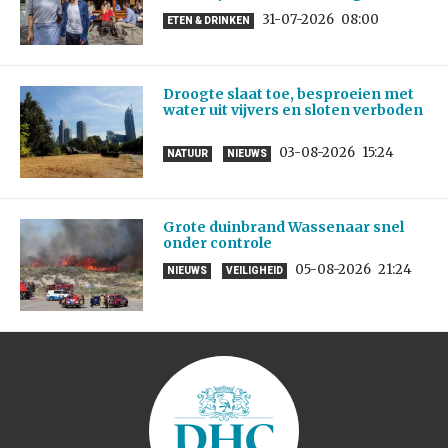
31-07-2026
08:00
ETEN & DRINKEN
Droogte slaat toe, besproeien met
water uit vijvers en sloten verboden
03-08-2026
15:24
NATUUR
NIEUWS
Grote duinbrand Wassenaar snel
onder controle
05-08-2026
21:24
NIEUWS
VEILIGHEID