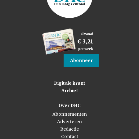
al vanaf
€ 3,21
per week
Abonneer
Digitale krant
Archief
Over DHC
Abonnementen
Adverteren
Redactie
Contact