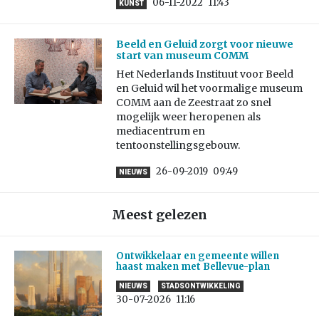
06-11-2022
11:43
KUNST
Beeld en Geluid zorgt voor nieuwe
start van museum COMM
Het Nederlands Instituut voor Beeld
en Geluid wil het voormalige museum
COMM aan de Zeestraat zo snel
mogelijk weer heropenen als
mediacentrum en
tentoonstellingsgebouw.
26-09-2019
09:49
NIEUWS
Meest gelezen
Ontwikkelaar en gemeente willen
haast maken met Bellevue-plan
NIEUWS
STADSONTWIKKELING
30-07-2026
11:16