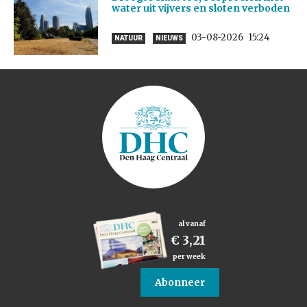
water uit vijvers en sloten verboden
03-08-2026
15:24
NATUUR
NIEUWS
al vanaf
€ 3,21
per week
Abonneer