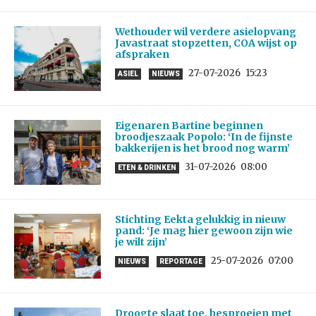
Wethouder wil verdere asielopvang
Javastraat stopzetten, COA wijst op
afspraken
27-07-2026
15:23
ASIEL
NIEUWS
Eigenaren Bartine beginnen
broodjeszaak Popolo: ‘In de fijnste
bakkerijen is het brood nog warm’
31-07-2026
08:00
ETEN & DRINKEN
Stichting Eekta gelukkig in nieuw
pand: ‘Je mag hier gewoon zijn wie
je wilt zijn’
25-07-2026
07:00
NIEUWS
REPORTAGE
Droogte slaat toe, besproeien met