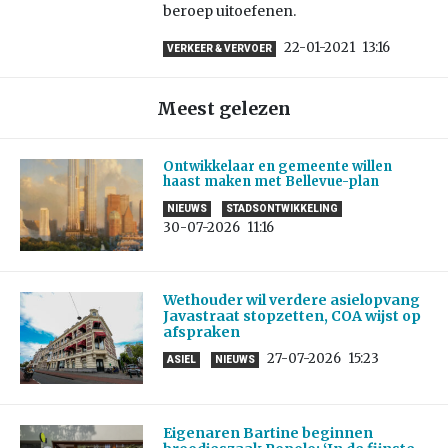
beroep uitoefenen.
22-01-2021
13:16
VERKEER & VERVOER
Meest gelezen
Ontwikkelaar en gemeente willen
haast maken met Bellevue-plan
NIEUWS
STADSONTWIKKELING
30-07-2026
11:16
Wethouder wil verdere asielopvang
Javastraat stopzetten, COA wijst op
afspraken
27-07-2026
15:23
ASIEL
NIEUWS
Eigenaren Bartine beginnen