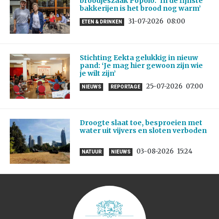
broodjeszaak Popolo: ‘In de fijnste
bakkerijen is het brood nog warm’
31-07-2026
08:00
ETEN & DRINKEN
Stichting Eekta gelukkig in nieuw
pand: ‘Je mag hier gewoon zijn wie
je wilt zijn’
25-07-2026
07:00
NIEUWS
REPORTAGE
Droogte slaat toe, besproeien met
water uit vijvers en sloten verboden
03-08-2026
15:24
NATUUR
NIEUWS