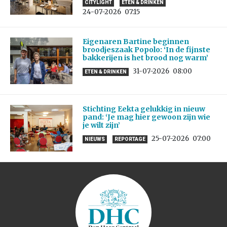
CITYLIGHT
ETEN & DRINKEN
24-07-2026
07:15
Eigenaren Bartine beginnen
broodjeszaak Popolo: ‘In de fijnste
bakkerijen is het brood nog warm’
31-07-2026
08:00
ETEN & DRINKEN
Stichting Eekta gelukkig in nieuw
pand: ‘Je mag hier gewoon zijn wie
je wilt zijn’
25-07-2026
07:00
NIEUWS
REPORTAGE