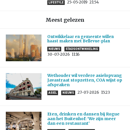
25-05-2019
21:54
LIFESTYLE
Meest gelezen
Ontwikkelaar en gemeente willen
haast maken met Bellevue-plan
NIEUWS
STADSONTWIKKELING
30-07-2026
11:16
Wethouder wil verdere asielopvang
Javastraat stopzetten, COA wijst op
afspraken
27-07-2026
15:23
ASIEL
NIEUWS
Eten, drinken en dansen bij Rogue
aan het Buitenhof: ‘We zijn meer
dan een restaurant’