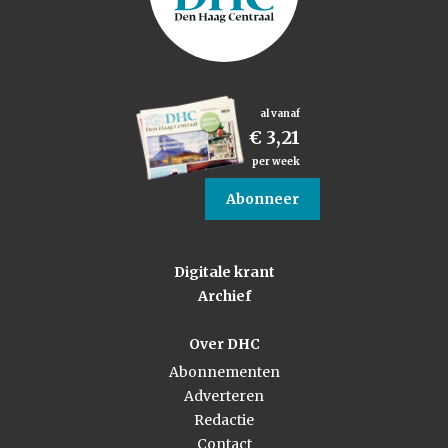
al vanaf
€ 3,21
per week
Abonneer
Digitale krant
Archief
Over DHC
Abonnementen
Adverteren
Redactie
Contact