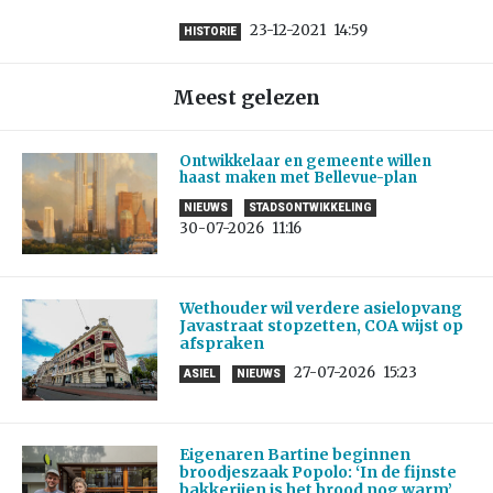
23-12-2021
14:59
HISTORIE
Meest gelezen
Ontwikkelaar en gemeente willen
haast maken met Bellevue-plan
NIEUWS
STADSONTWIKKELING
30-07-2026
11:16
Wethouder wil verdere asielopvang
Javastraat stopzetten, COA wijst op
afspraken
27-07-2026
15:23
ASIEL
NIEUWS
Eigenaren Bartine beginnen
broodjeszaak Popolo: ‘In de fijnste
bakkerijen is het brood nog warm’