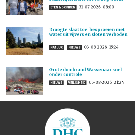
31-07-2026
08:00
ETEN & DRINKEN
Droogte slaat toe, besproeien met
water uit vijvers en sloten verboden
03-08-2026
15:24
NATUUR
NIEUWS
Grote duinbrand Wassenaar snel
onder controle
05-08-2026
21:24
NIEUWS
VEILIGHEID