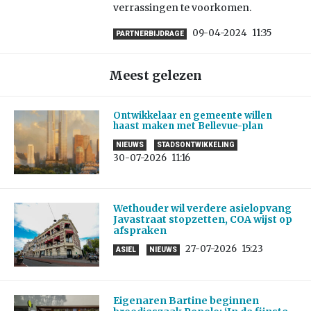
verrassingen te voorkomen.
09-04-2024
11:35
PARTNERBIJDRAGE
Meest gelezen
Ontwikkelaar en gemeente willen
haast maken met Bellevue-plan
NIEUWS
STADSONTWIKKELING
30-07-2026
11:16
Wethouder wil verdere asielopvang
Javastraat stopzetten, COA wijst op
afspraken
27-07-2026
15:23
ASIEL
NIEUWS
Eigenaren Bartine beginnen