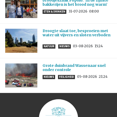
broodjeszaak Popolo: ‘In de fijnste
bakkerijen is het brood nog warm’
31-07-2026
08:00
ETEN & DRINKEN
Droogte slaat toe, besproeien met
water uit vijvers en sloten verboden
03-08-2026
15:24
NATUUR
NIEUWS
Grote duinbrand Wassenaar snel
onder controle
05-08-2026
21:24
NIEUWS
VEILIGHEID