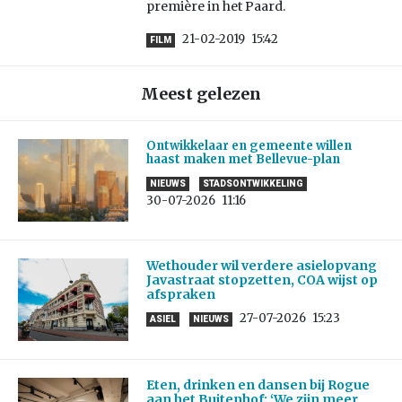
première in het Paard.
21-02-2019
15:42
FILM
Meest gelezen
Ontwikkelaar en gemeente willen
haast maken met Bellevue-plan
NIEUWS
STADSONTWIKKELING
30-07-2026
11:16
Wethouder wil verdere asielopvang
Javastraat stopzetten, COA wijst op
afspraken
27-07-2026
15:23
ASIEL
NIEUWS
Eten, drinken en dansen bij Rogue
aan het Buitenhof: ‘We zijn meer