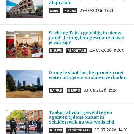
afspraken
27-07-2026
15:23
ASIEL
NIEUWS
Stichting Eekta gelukkig in nieuw
pand: ‘Je mag hier gewoon zijn wie
je wilt zijn’
25-07-2026
07:00
NIEUWS
REPORTAGE
Droogte slaat toe, besproeien met
water uit vijvers en sloten verboden
03-08-2026
15:24
NATUUR
NIEUWS
Taakstraf voor geweld tegen
agenten tijdens onrust in
Schilderswijk na WK-wedstrijd
27-07-2026
14:01
NIEUWS
RECHTSPRAAK