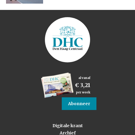
al vanaf
€ 3,21
per week
Abonneer
Digitale krant
Archief