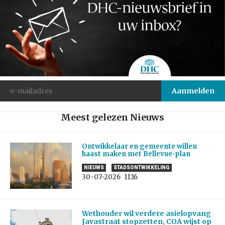
Meest gelezen Nieuws
Ontwikkelaar en gemeente willen
haast maken met Bellevue-plan
NIEUWS
STADSONTWIKKELING
30-07-2026
11:16
Wethouder wil verdere asielopvang
Javastraat stopzetten, COA wijst op