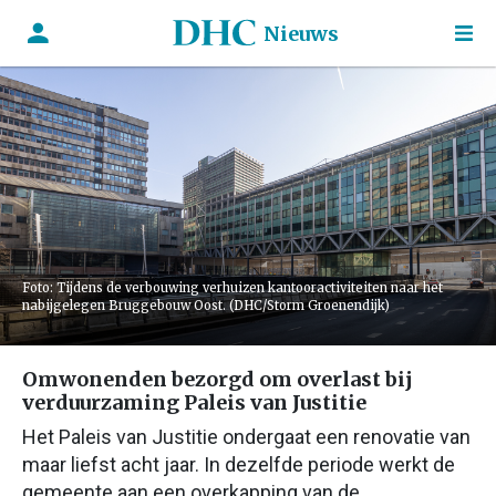
Nieuws
Foto: Tijdens de verbouwing verhuizen kantooractiviteiten naar het
nabijgelegen Bruggebouw Oost. (DHC/Storm Groenendijk)
Omwonenden bezorgd om overlast bij
verduurzaming Paleis van Justitie
Het Paleis van Justitie ondergaat een renovatie van
maar liefst acht jaar. In dezelfde periode werkt de
gemeente aan een overkapping van de