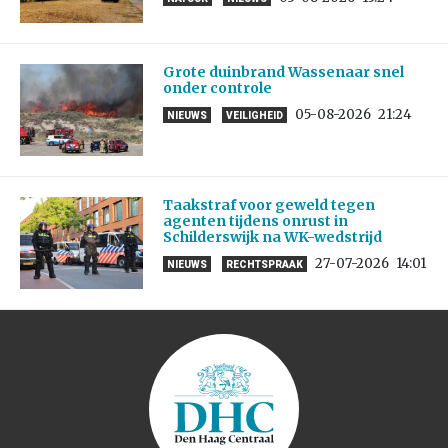
Grote duinbrand Wassenaar snel
onder controle
05-08-2026
21:24
NIEUWS
VEILIGHEID
Taakstraf voor geweld tegen
agenten tijdens onrust in
Schilderswijk na WK-wedstrijd
27-07-2026
14:01
NIEUWS
RECHTSPRAAK