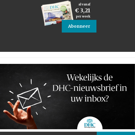
al vanaf
€ 3,21
per week
Abonneer