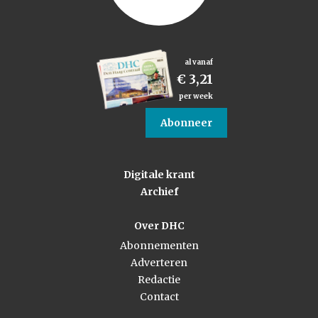
al vanaf
€ 3,21
per week
Abonneer
Digitale krant
Archief
Over DHC
Abonnementen
Adverteren
Redactie
Contact