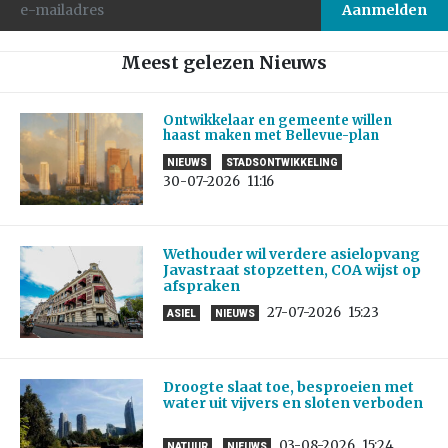
Meest gelezen Nieuws
Ontwikkelaar en gemeente willen
haast maken met Bellevue-plan
NIEUWS
STADSONTWIKKELING
30-07-2026
11:16
Wethouder wil verdere asielopvang
Javastraat stopzetten, COA wijst op
afspraken
27-07-2026
15:23
ASIEL
NIEUWS
Droogte slaat toe, besproeien met
water uit vijvers en sloten verboden
03-08-2026
15:24
NATUUR
NIEUWS