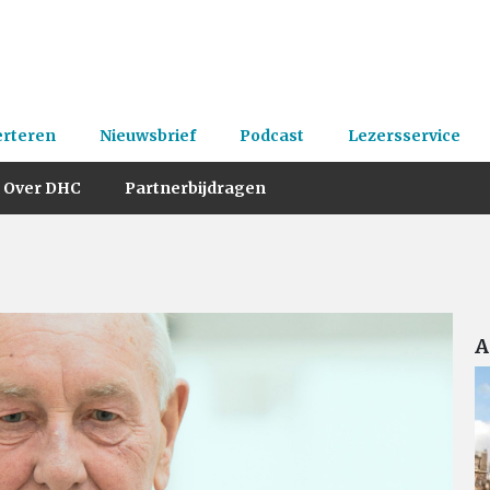
erteren
Nieuwsbrief
Podcast
Lezersservice
Over DHC
Partnerbijdragen
A