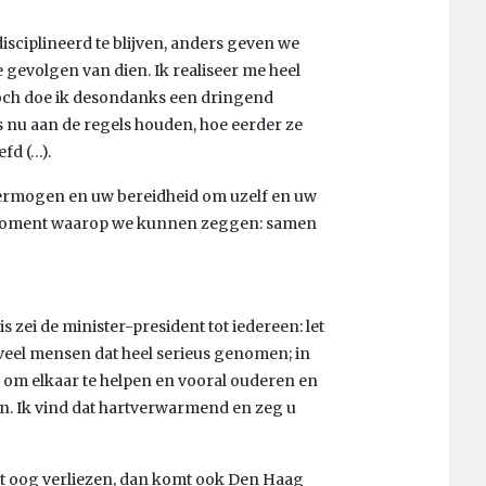
sciplineerd te blijven, anders geven we
 gevolgen van dien. Ik realiseer me heel
Toch doe ik desondanks een dringend
s nu aan de regels houden, hoe eerder ze
fd (…).
svermogen en uw bereidheid om uzelf en uw
n moment waarop we kunnen zeggen: samen
is zei de minister-president tot iedereen: let
veel mensen dat heel serieus genomen; in
en om elkaar te helpen en vooral ouderen en
. Ik vind dat hartverwarmend en zeg u
het oog verliezen, dan komt ook Den Haag