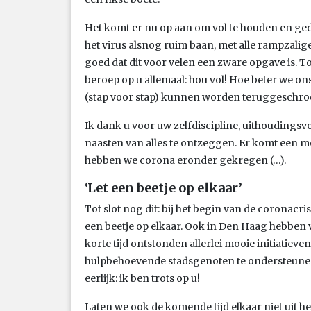
Het komt er nu op aan om vol te houden en gedi
het virus alsnog ruim baan, met alle rampzalige
goed dat dit voor velen een zware opgave is. 
beroep op u allemaal: hou vol! Hoe beter we on
(stap voor stap) kunnen worden teruggeschroe
Ik dank u voor uw zelfdiscipline, uithouding
naasten van alles te ontzeggen. Er komt ee
hebben we corona eronder gekregen (…).
‘Let een beetje op elkaar’
Tot slot nog dit: bij het begin van de coronacris
een beetje op elkaar. Ook in Den Haag hebben 
korte tijd ontstonden allerlei mooie initiatiev
hulpbehoevende stadsgenoten te ondersteunen
eerlijk: ik ben trots op u!
Laten we ook de komende tijd elkaar niet uit 