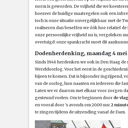
norm is geworden. De vrijheid die we koesteren.
hoezeer de huidige maatregelen ook een inbre
toch is onze situatie onvergelijkbaar met de 
realiseren dan beseffen we óók hoe relatief d
onze persoonlijke vrijheid nu is, vergeleken me
overtuigd: onze spankracht moet dit aankunn
Dodenherdenking, maandag 4 mei
Sinds 1946 herdenken we ook in Den Haag de sl
Wereldoorlog. Voor het eerst in de geschiedeni
bijeen te komen. Dat is bijzonder ingrijpend,
van de oorlog, hun naasten en iedereen die fam
Laten we er daarom met elkaar voor zorgen dat 
gesteund voelen. Om te beginnen door
de vlag
en vooral door ’s avonds om 20.00 uur
2 minute
te zingen tijdens de uitzending vanaf de Dam.