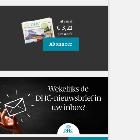
al vanaf
€ 3,21
per week
Abonneer