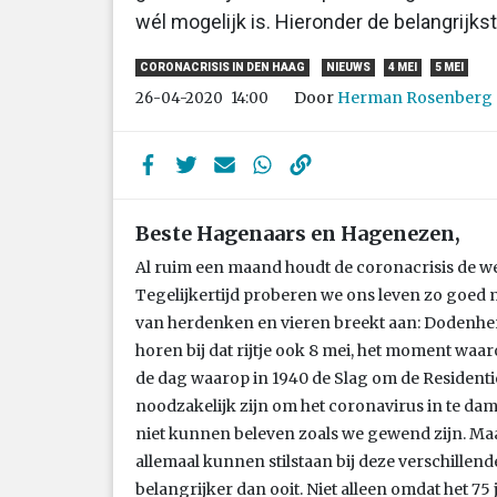
wél mogelijk is. Hieronder de belangrijk
CORONACRISIS IN DEN HAAG
NIEUWS
4 MEI
5 MEI
Door
Herman Rosenberg
26-04-2020
14:00
Beste Hagenaars en Hagenezen,
Al ruim een maand houdt de coronacrisis de wer
Tegelijkertijd proberen we ons leven zo goed mo
van herdenken en vieren breekt aan: Dodenhe
horen bij dat rijtje ook 8 mei, het moment waar
de dag waarop in 1940 de Slag om de Residenti
noodzakelijk zijn om het coronavirus in te d
niet kunnen beleven zoals we gewend zijn. Ma
allemaal kunnen stilstaan bij deze verschillend
belangrijker dan ooit. Niet alleen omdat het 75