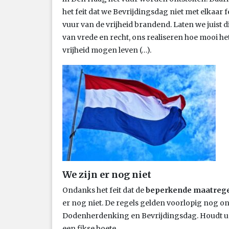
het feit dat we Bevrijdingsdag niet met elkaar 
vuur van de vrijheid brandend. Laten we juist di
van vrede en recht, ons realiseren hoe mooi het 
vrijheid mogen leven (…).
We zijn er nog niet
Ondanks het feit dat de
beperkende maatreg
er nog niet. De regels gelden voorlopig nog o
Dodenherdenking en Bevrijdingsdag. Houdt u zic
een fikse boete.