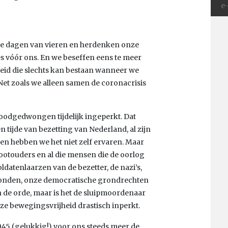
ze dagen van vieren en herdenken onze
s vóór ons. En we beseffen eens te meer
ijheid die slechts kan bestaan wanneer we
Net zoals we alleen samen de coronacrisis
noodgedwongen tijdelijk ingeperkt. Dat
 tijde van bezetting van Nederland, al zijn
 en hebben we het niet zelf ervaren. Maar
otouders en al die mensen die de oorlog
atenlaarzen van de bezetter, de nazi’s,
stonden, onze democratische grondrechten
n de orde, maar is het de sluipmoordenaar
ze bewegingsvrijheid drastisch inperkt.
1945 (gelukkig!) voor ons steeds meer de