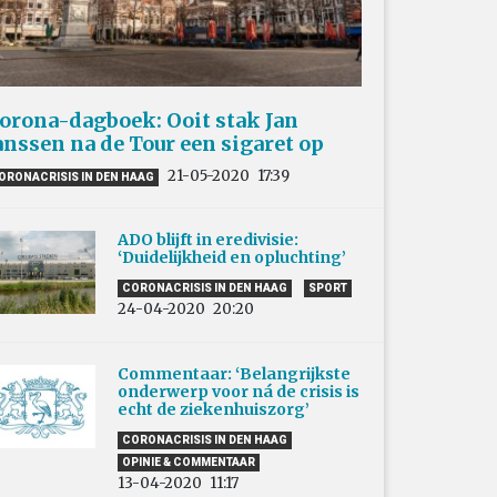
orona-dagboek: Ooit stak Jan
anssen na de Tour een sigaret op
21-05-2020
17:39
ORONACRISIS IN DEN HAAG
ADO blijft in eredivisie:
‘Duidelijkheid en opluchting’
CORONACRISIS IN DEN HAAG
SPORT
24-04-2020
20:20
Commentaar: ‘Belangrijkste
onderwerp voor ná de crisis is
echt de ziekenhuiszorg’
CORONACRISIS IN DEN HAAG
OPINIE & COMMENTAAR
13-04-2020
11:17