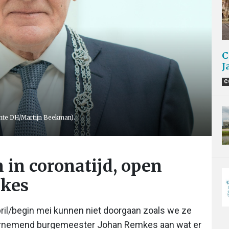
C
J
C
te DH/Martijn Beekman).
 in coronatijd, open
mkes
pril/begin mei kunnen niet doorgaan zoals we ze
aarnemend burgemeester Johan Remkes aan wat er