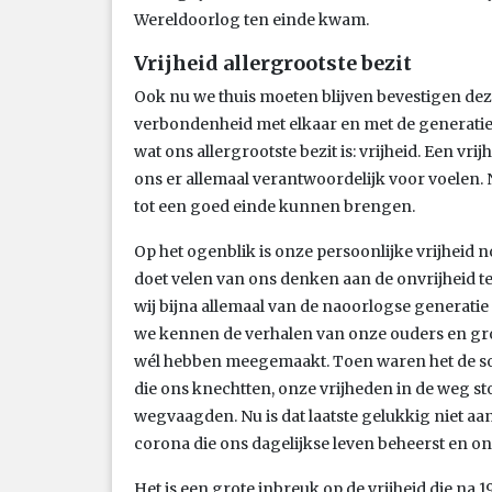
Wereldoorlog ten einde kwam.
Vrijheid allergrootste bezit
Ook nu we thuis moeten blijven bevestigen de
verbondenheid met elkaar en met de generatie
wat ons allergrootste bezit is: vrijheid. Een vr
ons er allemaal verantwoordelijk voor voelen. 
tot een goed einde kunnen brengen.
Op het ogenblik is onze persoonlijke vrijheid 
doet velen van ons denken aan de onvrijheid ten
wij bijna allemaal van de naoorlogse generatie
we kennen de verhalen van onze ouders en gro
wél hebben meegemaakt. Toen waren het de sold
die ons knechtten, onze vrijheden in de weg 
wegvaagden. Nu is dat laatste gelukkig niet aa
corona die ons dagelijkse leven beheerst en on
Het is een grote inbreuk op de vrijheid die na 