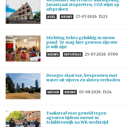
Javastraat stopzetten, COA wijst op
afspraken
27-07-2026
15:23
ASIEL
NIEUWS
Stichting Eekta gelukkig in nieuw
pand: ‘Je mag hier gewoon zijn wie
je wilt zijn’
25-07-2026
07:00
NIEUWS
REPORTAGE
Droogte slaat toe, besproeien met
water uit vijvers en sloten verboden
03-08-2026
15:24
NATUUR
NIEUWS
Taakstraf voor geweld tegen
agenten tijdens onrust in
Schilderswijk na WK-wedstrijd