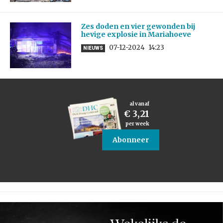
Zes doden en vier gewonden bij
hevige explosie in Mariahoeve
07-12-2024
14:23
NIEUWS
al vanaf
€ 3,21
per week
Abonneer