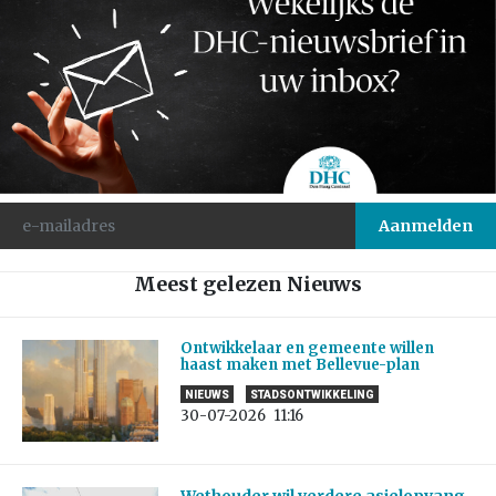
Meest gelezen Nieuws
Ontwikkelaar en gemeente willen
haast maken met Bellevue-plan
NIEUWS
STADSONTWIKKELING
30-07-2026
11:16
Wethouder wil verdere asielopvang