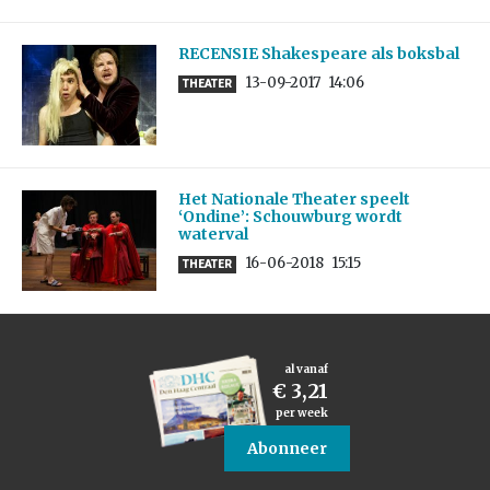
RECENSIE Shakespeare als boksbal
13-09-2017
14:06
THEATER
Het Nationale Theater speelt
‘Ondine’: Schouwburg wordt
waterval
16-06-2018
15:15
THEATER
al vanaf
€ 3,21
per week
Abonneer