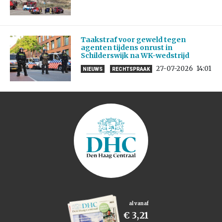
Taakstraf voor geweld tegen
agenten tijdens onrust in
Schilderswijk na WK-wedstrijd
27-07-2026
14:01
NIEUWS
RECHTSPRAAK
al vanaf
€ 3,21