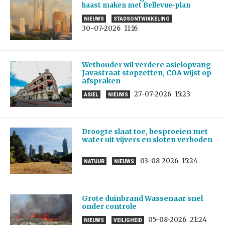
haast maken met Bellevue-plan
NIEUWS
STADSONTWIKKELING
30-07-2026
11:16
Wethouder wil verdere asielopvang
Javastraat stopzetten, COA wijst op
afspraken
27-07-2026
15:23
ASIEL
NIEUWS
Droogte slaat toe, besproeien met
water uit vijvers en sloten verboden
03-08-2026
15:24
NATUUR
NIEUWS
Grote duinbrand Wassenaar snel
onder controle
05-08-2026
21:24
NIEUWS
VEILIGHEID