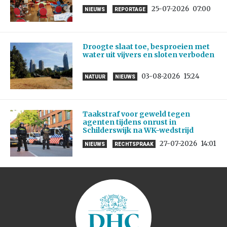
25-07-2026
07:00
NIEUWS
REPORTAGE
Droogte slaat toe, besproeien met
water uit vijvers en sloten verboden
03-08-2026
15:24
NATUUR
NIEUWS
Taakstraf voor geweld tegen
agenten tijdens onrust in
Schilderswijk na WK-wedstrijd
27-07-2026
14:01
NIEUWS
RECHTSPRAAK