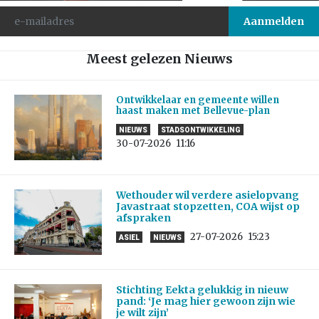
Meest gelezen Nieuws
Ontwikkelaar en gemeente willen
haast maken met Bellevue-plan
NIEUWS
STADSONTWIKKELING
30-07-2026
11:16
Wethouder wil verdere asielopvang
Javastraat stopzetten, COA wijst op
afspraken
27-07-2026
15:23
ASIEL
NIEUWS
Stichting Eekta gelukkig in nieuw
pand: ‘Je mag hier gewoon zijn wie
je wilt zijn’