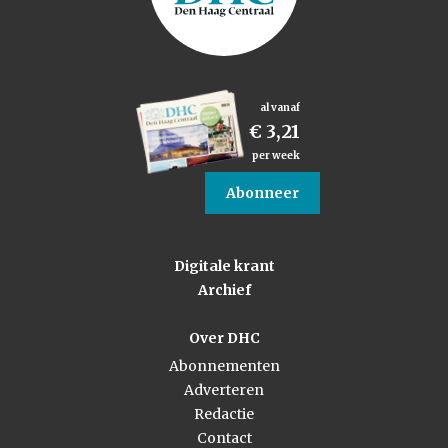
al vanaf
€ 3,21
per week
Abonneer
Digitale krant
Archief
Over DHC
Abonnementen
Adverteren
Redactie
Contact