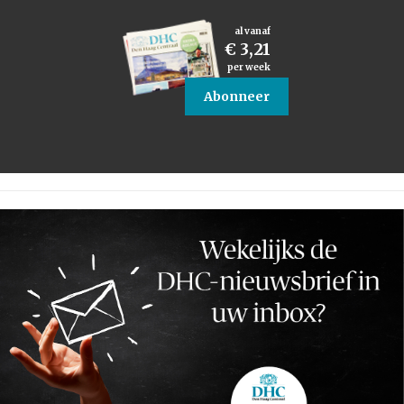
al vanaf
€ 3,21
per week
Abonneer