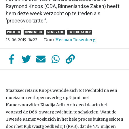
Raymond Knops (CDA, Binnenlandse Zaken) heeft
hem deze week verzocht op te treden als
‘procesvoorzitter’.
POLITIEK
BINNENHOF
RENOVATIE
TWEEDE KAMER
Door
Herman Rosenberg
13-06-2019
14:22
Staatssecretaris Knops wendde zich tot Pechtold na een
moeizaam verlopen overleg op 5 juni met
Kamervoorzitter Khadija Arib. Arib deed daarin het
voorstel de D66-zwaargewicht in te schakelen. Want de
Tweede Kamer voelt zich in het hele proces buitengesloten
door het Rijksvastgoedbedrijf (RVB), dat de 475 miljoen