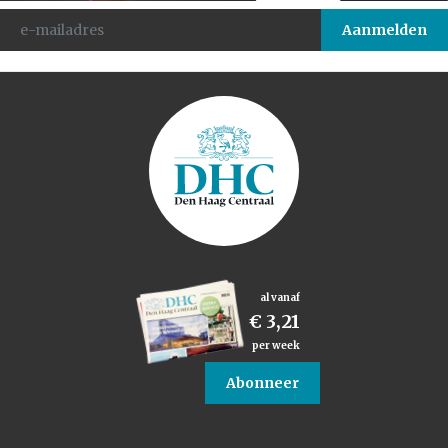
al vanaf
€ 3,21
per week
Abonneer