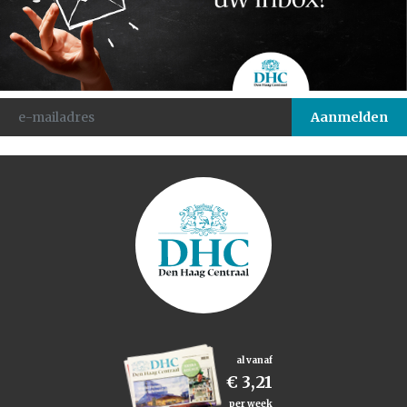
al vanaf
€ 3,21
per week