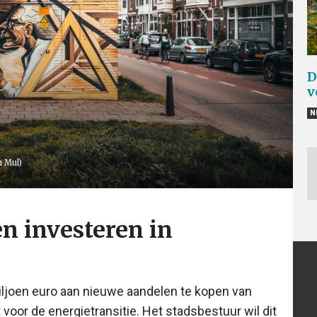
D
v
N
n Mul)
en investeren in
n
miljoen euro aan nieuwe aandelen te kopen van
 voor de energietransitie. Het stadsbestuur wil dit