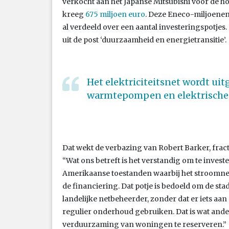
verkocht aan het Japanse Mitsubishi voor de ho
kreeg
675 miljoen euro
. Deze Eneco-miljoenen
al verdeeld over een aantal investeringspotjes
uit de post ‘duurzaamheid en energietransitie’.
Het elektriciteitsnet wordt ui
warmtepompen en elektrische 
Dat wekt de verbazing van Robert Barker, fracti
“Wat ons betreft is het verstandig om te inves
Amerikaanse toestanden waarbij het stroomnet
de financiering. Dat potje is bedoeld om de st
landelijke netbeheerder, zonder dat er iets aan
regulier onderhoud gebruiken. Dat is wat ander
verduurzaming van woningen te reserveren.”