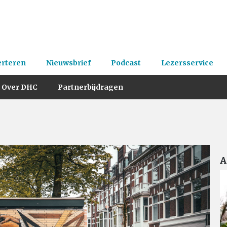
erteren
Nieuwsbrief
Podcast
Lezersservice
Over DHC
Partnerbijdragen
A