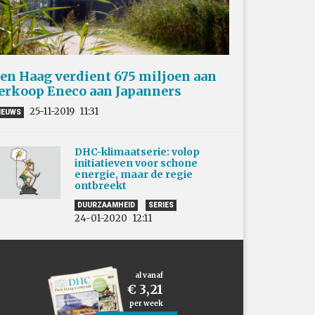
en Haag verdient 675 miljoen aan
erkoop Eneco aan Japanners
25-11-2019
11:31
IEUWS
DHC-klimaatserie: volop
initiatieven voor schone
energie, maar de regie
ontbreekt
DUURZAAMHEID
SERIES
24-01-2020
12:11
al vanaf
€ 3,21
per week