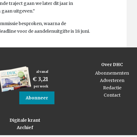
de traject gaan we later dit jaar in
 gaan uitgeven.”
commissie besproken, waarna de
eadline voor de aandelenuitgifte is 18 juni.
Over DHC
al vanaf
Abonnementen
€ 3,21
Adverteren
per week
Redactie
Contact
Abonneer
Digitale krant
Archief