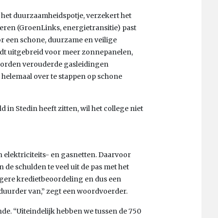
het duurzaamheidspotje, verzekert het
ren (GroenLinks, energietransitie) past
or een schone, duurzame en veilige
ordt uitgebreid voor meer zonnepanelen,
worden verouderde gasleidingen
l helemaal over te stappen op schone
n Stedin heeft zitten, wil het college niet
n elektriciteits- en gasnetten. Daarvoor
n de schulden te veel uit de pas met het
agere kredietbeoordeling en dus een
 duurder van,” zegt een woordvoerder.
nde. “Uiteindelijk hebben we tussen de 750