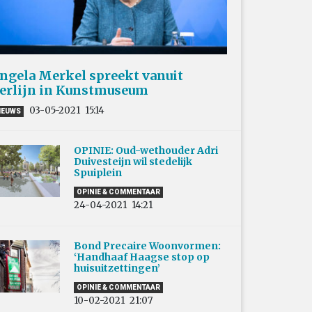
ngela Merkel spreekt vanuit
erlijn in Kunstmuseum
03-05-2021
15:14
IEUWS
OPINIE: Oud-wethouder Adri
Duivesteijn wil stedelijk
Spuiplein
OPINIE & COMMENTAAR
24-04-2021
14:21
Bond Precaire Woonvormen:
‘Handhaaf Haagse stop op
huisuitzettingen’
OPINIE & COMMENTAAR
10-02-2021
21:07