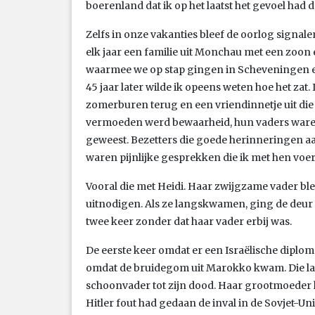
boerenland dat ik op het laatst het gevoel had 
Zelfs in onze vakanties bleef de oorlog signale
elk jaar een familie uit Monchau met een zoon 
waarmee we op stap gingen in Scheveningen e
45 jaar later wilde ik opeens weten hoe het zat
zomerburen terug en een vriendinnetje uit die t
vermoeden werd bewaarheid, hun vaders waren
geweest. Bezetters die goede herinneringen a
waren pijnlijke gesprekken die ik met hen voer
Vooral die met Heidi. Haar zwijgzame vader blee
uitnodigen. Als ze langskwamen, ging de deur 
twee keer zonder dat haar vader erbij was.
De eerste keer omdat er een Israëlische diplom
omdat de bruidegom uit Marokko kwam. Die laa
schoonvader tot zijn dood. Haar grootmoeder h
Hitler fout had gedaan de inval in de Sovjet-Uni