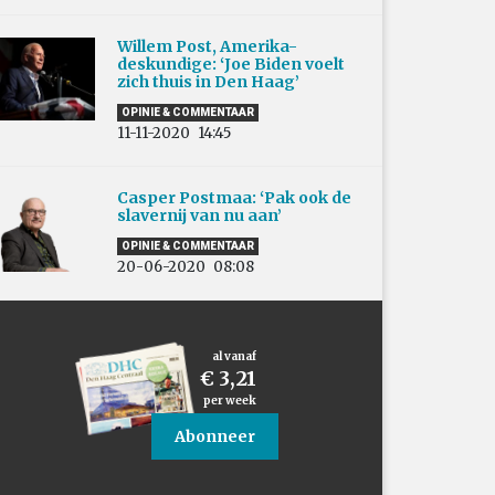
Willem Post, Amerika-
deskundige: ‘Joe Biden voelt
zich thuis in Den Haag’
OPINIE & COMMENTAAR
11-11-2020
14:45
Casper Postmaa: ‘Pak ook de
slavernij van nu aan’
OPINIE & COMMENTAAR
20-06-2020
08:08
al vanaf
€ 3,21
per week
Abonneer