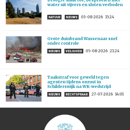
water uit vijvers en sloten verboden
03-08-2026
15:24
NATUUR
NIEUWS
Grote duinbrand Wassenaar snel
onder controle
05-08-2026
21:24
NIEUWS
VEILIGHEID
Taakstraf voor geweld tegen
agenten tijdens onrust in
Schilderswijk na WK-wedstrijd
27-07-2026
14:01
NIEUWS
RECHTSPRAAK