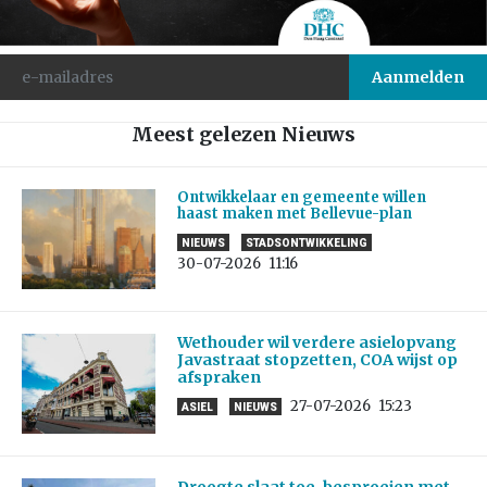
Meest gelezen Nieuws
Ontwikkelaar en gemeente willen
haast maken met Bellevue-plan
NIEUWS
STADSONTWIKKELING
30-07-2026
11:16
Wethouder wil verdere asielopvang
Javastraat stopzetten, COA wijst op
afspraken
27-07-2026
15:23
ASIEL
NIEUWS
Droogte slaat toe, besproeien met