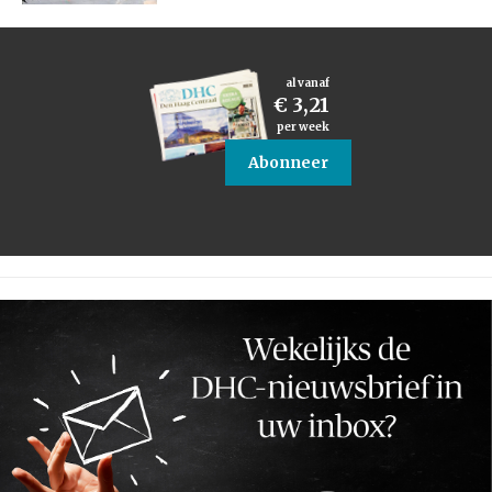
al vanaf
€ 3,21
per week
Abonneer