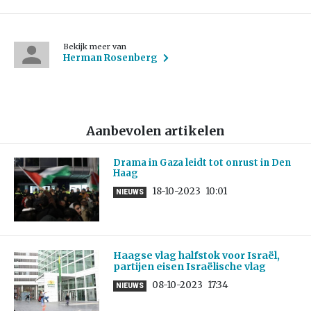
Bekijk meer van
Herman Rosenberg
Aanbevolen artikelen
Drama in Gaza leidt tot onrust in Den
Haag
18-10-2023
10:01
NIEUWS
Haagse vlag halfstok voor Israël,
partijen eisen Israëlische vlag
08-10-2023
17:34
NIEUWS