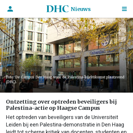
Nieuws
Foto: De Campus Den Haag waar de Palestina-bijeenkomst plaatsvond
(DHC).
Ontzetting over optreden beveiligers bij
Palestina-actie op Haagse Campus
Het optreden van beveiligers van de Universiteit
Leiden bij een Palestina-demonstratie in Den Haag
leidt tot scherpe kritiek van docenten, studenten en