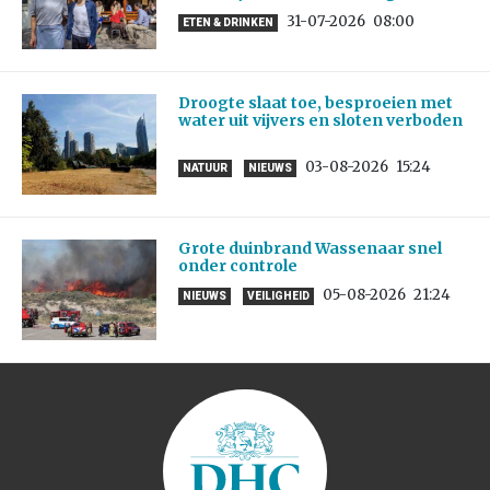
31-07-2026
08:00
ETEN & DRINKEN
Droogte slaat toe, besproeien met
water uit vijvers en sloten verboden
03-08-2026
15:24
NATUUR
NIEUWS
Grote duinbrand Wassenaar snel
onder controle
05-08-2026
21:24
NIEUWS
VEILIGHEID