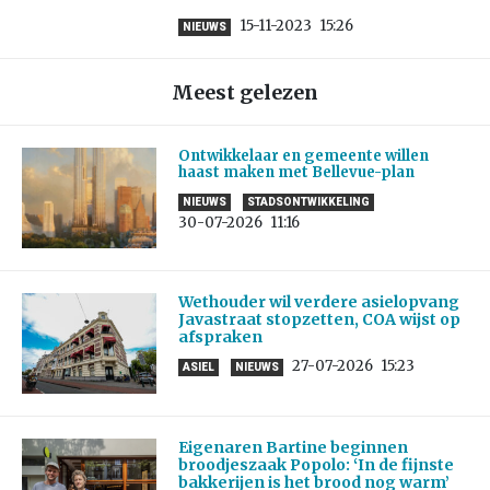
15-11-2023
15:26
NIEUWS
Meest gelezen
Ontwikkelaar en gemeente willen
haast maken met Bellevue-plan
NIEUWS
STADSONTWIKKELING
30-07-2026
11:16
Wethouder wil verdere asielopvang
Javastraat stopzetten, COA wijst op
afspraken
27-07-2026
15:23
ASIEL
NIEUWS
Eigenaren Bartine beginnen
broodjeszaak Popolo: ‘In de fijnste
bakkerijen is het brood nog warm’