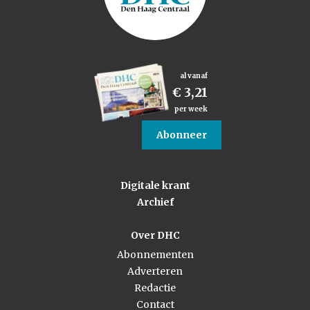
al vanaf
€ 3,21
per week
Abonneer
Digitale krant
Archief
Over DHC
Abonnementen
Adverteren
Redactie
Contact