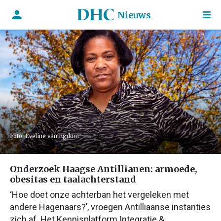
Nieuws
Foto: Eveline van Egdom
Onderzoek Haagse Antillianen: armoede,
obesitas en taalachterstand
‘Hoe doet onze achterban het vergeleken met
andere Hagenaars?’, vroegen Antilliaanse instanties
zich af. Het Kennisplatform Integratie &