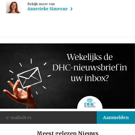
Bekijk meer van
Annerieke Simeone
Meest gelezen Nieuws