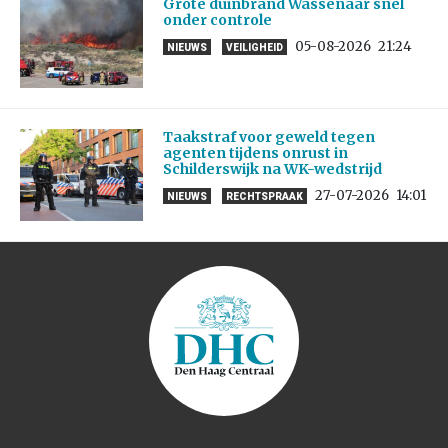
Grote duinbrand Wassenaar snel
onder controle
05-08-2026
21:24
NIEUWS
VEILIGHEID
Taakstraf voor geweld tegen
agenten tijdens onrust in
Schilderswijk na WK-wedstrijd
27-07-2026
14:01
NIEUWS
RECHTSPRAAK