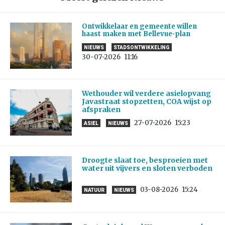
Ontwikkelaar en gemeente willen
haast maken met Bellevue-plan
NIEUWS
STADSONTWIKKELING
30-07-2026
11:16
Wethouder wil verdere asielopvang
Javastraat stopzetten, COA wijst op
afspraken
27-07-2026
15:23
ASIEL
NIEUWS
Droogte slaat toe, besproeien met
water uit vijvers en sloten verboden
03-08-2026
15:24
NATUUR
NIEUWS