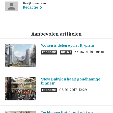
Bekijk meer van
Redactie
Aanbevolen artikelen
Wonen is delen op het KJ-plein
22-04-2018
08:00
ECONOMIE
NIEUWS
‘New Babylon haalt goudhaantje
binnen’
06-10-2017
12:29
ECONOMIE
De blauwe fietsband rukt op