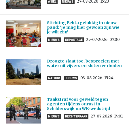
27-07-2026
15:23
ASIEL
NIEUWS
Stichting Eekta gelukkig in nieuw
pand: ‘Je mag hier gewoon zijn wie
je wilt zijn’
25-07-2026
07:00
NIEUWS
REPORTAGE
Droogte slaat toe, besproeien met
water uit vijvers en sloten verboden
03-08-2026
15:24
NATUUR
NIEUWS
Taakstraf voor geweld tegen
agenten tijdens onrust in
Schilderswijk na WK-wedstrijd
27-07-2026
14:01
NIEUWS
RECHTSPRAAK