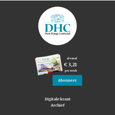
al vanaf
€ 3,21
per week
Abonneer
Digitale krant
Archief