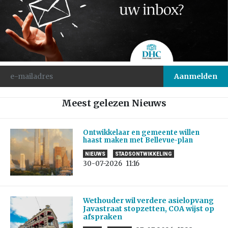
Meest gelezen Nieuws
Ontwikkelaar en gemeente willen
haast maken met Bellevue-plan
NIEUWS
STADSONTWIKKELING
30-07-2026
11:16
Wethouder wil verdere asielopvang
Javastraat stopzetten, COA wijst op
afspraken