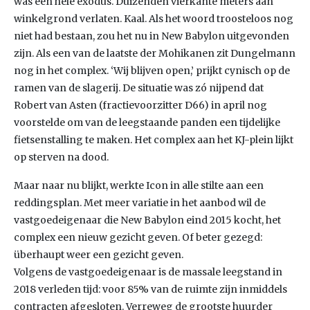
was een hele exodus. Duizenden vierkante meters aan
winkelgrond verlaten. Kaal. Als het woord troosteloos nog
niet had bestaan, zou het nu in New Babylon uitgevonden
zijn. Als een van de laatste der Mohikanen zit Dungelmann
nog in het complex. ‘Wij blijven open,’ prijkt cynisch op de
ramen van de slagerij. De situatie was zó nijpend dat
Robert van Asten (fractievoorzitter D66) in april nog
voorstelde om van de leegstaande panden een tijdelijke
fietsenstalling te maken. Het complex aan het KJ-plein lijkt
op sterven na dood.
Maar naar nu blijkt, werkte Icon in alle stilte aan een
reddingsplan. Met meer variatie in het aanbod wil de
vastgoedeigenaar die New Babylon eind 2015 kocht, het
complex een nieuw gezicht geven. Of beter gezegd:
überhaupt weer een gezicht geven.
Volgens de vastgoedeigenaar is de massale leegstand in
2018 verleden tijd: voor 85% van de ruimte zijn inmiddels
contracten afgesloten. Verreweg de grootste huurder