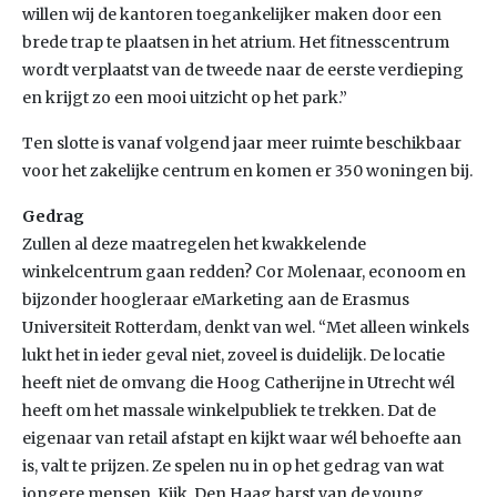
willen wij de kantoren toegankelijker maken door een
brede trap te plaatsen in het atrium. Het fitnesscentrum
wordt verplaatst van de tweede naar de eerste verdieping
en krijgt zo een mooi uitzicht op het park.”
Ten slotte is vanaf volgend jaar meer ruimte beschikbaar
voor het zakelijke centrum en komen er 350 woningen bij.
Gedrag
Zullen al deze maatregelen het kwakkelende
winkelcentrum gaan redden? Cor Molenaar, econoom en
bijzonder hoogleraar eMarketing aan de Erasmus
Universiteit Rotterdam, denkt van wel. “Met alleen winkels
lukt het in ieder geval niet, zoveel is duidelijk. De locatie
heeft niet de omvang die Hoog Catherijne in Utrecht wél
heeft om het massale winkelpubliek te trekken. Dat de
eigenaar van retail afstapt en kijkt waar wél behoefte aan
is, valt te prijzen. Ze spelen nu in op het gedrag van wat
jongere mensen. Kijk, Den Haag barst van de young