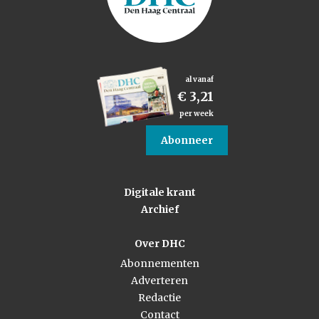
al vanaf
€ 3,21
per week
Abonneer
Digitale krant
Archief
Over DHC
Abonnementen
Adverteren
Redactie
Contact