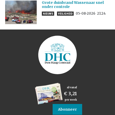
Grote duinbrand Wassenaar snel
onder controle
05-08-2026
21:24
NIEUWS
VEILIGHEID
al vanaf
€ 3,21
per week
Abonneer