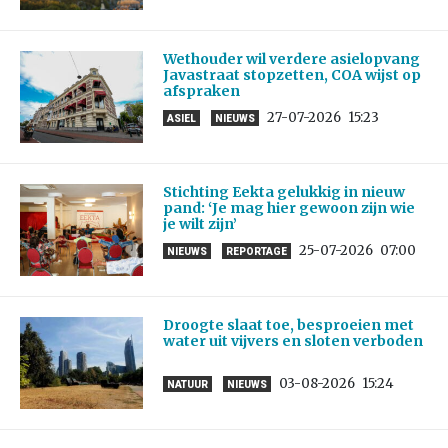
Wethouder wil verdere asielopvang
Javastraat stopzetten, COA wijst op
afspraken
27-07-2026
15:23
ASIEL
NIEUWS
Stichting Eekta gelukkig in nieuw
pand: ‘Je mag hier gewoon zijn wie
je wilt zijn’
25-07-2026
07:00
NIEUWS
REPORTAGE
Droogte slaat toe, besproeien met
water uit vijvers en sloten verboden
03-08-2026
15:24
NATUUR
NIEUWS