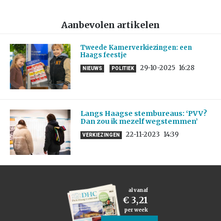
Aanbevolen artikelen
Tweede Kamerverkiezingen: een
Haags feestje
29-10-2025
16:28
NIEUWS
POLITIEK
Langs Haagse stembureaus: ‘PVV?
Dan zou ik mezelf wegstemmen’
22-11-2023
14:39
VERKIEZINGEN
al vanaf
€ 3,21
per week