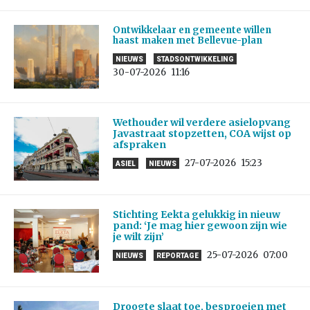
Ontwikkelaar en gemeente willen
haast maken met Bellevue-plan
NIEUWS
STADSONTWIKKELING
30-07-2026
11:16
Wethouder wil verdere asielopvang
Javastraat stopzetten, COA wijst op
afspraken
27-07-2026
15:23
ASIEL
NIEUWS
Stichting Eekta gelukkig in nieuw
pand: ‘Je mag hier gewoon zijn wie
je wilt zijn’
25-07-2026
07:00
NIEUWS
REPORTAGE
Droogte slaat toe, besproeien met