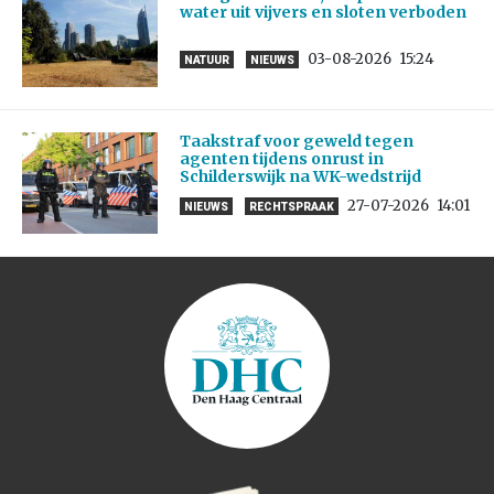
water uit vijvers en sloten verboden
03-08-2026
15:24
NATUUR
NIEUWS
Taakstraf voor geweld tegen
agenten tijdens onrust in
Schilderswijk na WK-wedstrijd
27-07-2026
14:01
NIEUWS
RECHTSPRAAK