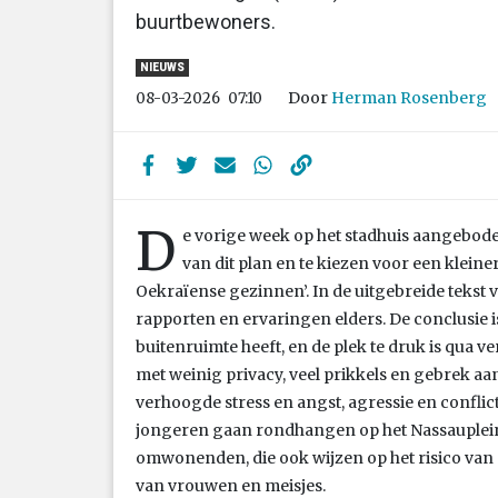
buurtbewoners.
NIEUWS
Door
Herman Rosenberg
08-03-2026
07:10
D
e vorige week op het stadhuis aangeboden
van dit plan en te kiezen voor een klein
Oekraïense gezinnen’. In de uitgebreide tekst
rapporten en ervaringen elders. De conclusie is
buitenruimte heeft, en de plek te druk is qua ve
met weinig privacy, veel prikkels en gebrek aa
verhoogde stress en angst, agressie en conflict
jongeren gaan rondhangen op het Nassauplein 
omwonenden, die ook wijzen op het risico van (k
van vrouwen en meisjes.