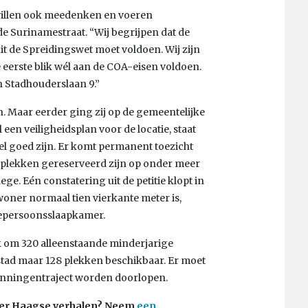
willen ook meedenken en voeren
de Surinamestraat. “Wij begrijpen dat de
t de Spreidingswet moet voldoen. Wij zijn
 eerste blik wél aan de COA-eisen voldoen.
n Stadhouderslaan 9.”
 Maar eerder ging zij op de gemeentelijke
 een veiligheidsplan voor de locatie, staat
l goed zijn. Er komt permanent toezicht
l plekken gereserveerd zijn op onder meer
ege. Eén constatering uit de petitie klopt in
ewoner normaal tien vierkante meter is,
weepersoonsslaapkamer.
k om 320 alleenstaande minderjarige
 stad maar 128 plekken beschikbaar. Er moet
unningentraject worden doorlopen.
 Meer Haagse verhalen? Neem
een