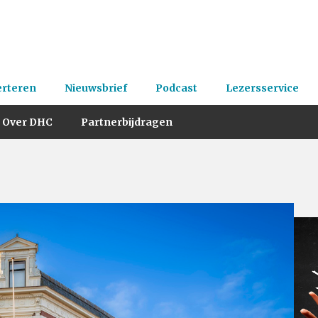
erteren
Nieuwsbrief
Podcast
Lezersservice
Over DHC
Partnerbijdragen