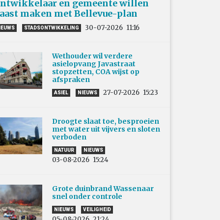
ntwikkelaar en gemeente willen
aast maken met Bellevue-plan
30-07-2026
11:16
IEUWS
STADSONTWIKKELING
Wethouder wil verdere
asielopvang Javastraat
stopzetten, COA wijst op
afspraken
27-07-2026
15:23
ASIEL
NIEUWS
Droogte slaat toe, besproeien
met water uit vijvers en sloten
verboden
NATUUR
NIEUWS
03-08-2026
15:24
Grote duinbrand Wassenaar
snel onder controle
NIEUWS
VEILIGHEID
05-08-2026
21:24