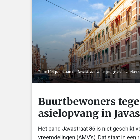
Foto: Het pand aan de Javastraat waar jonge asielzoek
Buurtbewoners teg
asielopvang in Javas
Het pand Javastraat 86 is niet geschikt 
vreemdelingen (AMV’s). Dat staat in een