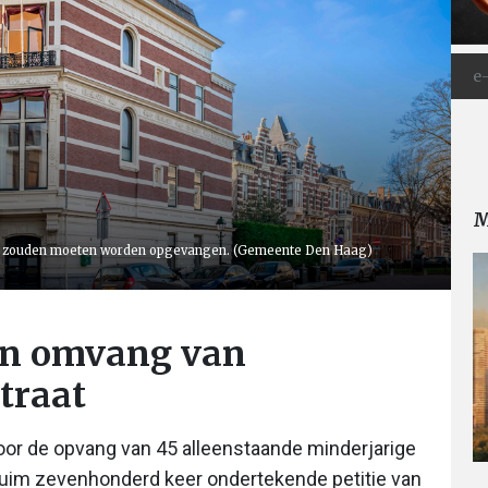
M
ers zouden moeten worden opgevangen. (Gemeente Den Haag)
en omvang van
traat
voor de opvang van 45 alleenstaande minderjarige
 ruim zevenhonderd keer ondertekende petitie van