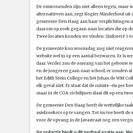
De omwonenden zijn niet alleen tegen, maar 
alternatieven aan, zegt Rogier Minderhout uit 
gemeente Den Haag aan haar verplichtingen ui
daarom op zoek gegaan naar locaties die op de
Twee locaties konden we vinden: Zinkwerf 3 e
De gemeente kon woensdag nog niet reageren.
website wel in op een aantal bezwaren. Er is wel
daar. Verder zou de omvang van het gebouw we
en de jongeren gaan naar school; er zouden a
het Edith Stein College en het Johan de Witt Coll
elk geval niet. Er staat dat de ruimte-eis per b
maar in de COA-richtlijnen slaat dit op een t
De gemeente Den Haag heeft de wettelijke taa
asielzoekers op te vangen. Tot nu toe heeft de
voor de opvang in de Javastraat nog een verg
De redactie biedt u dit verhaal gratis aan.