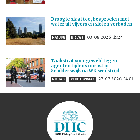
Droogte slaat toe, besproeien met
water uit vijvers en sloten verboden
03-08-2026
15:24
NATUUR
NIEUWS
Taakstraf voor geweld tegen
agenten tijdens onrust in
Schilderswijk na WK-wedstrijd
27-07-2026
14:01
NIEUWS
RECHTSPRAAK