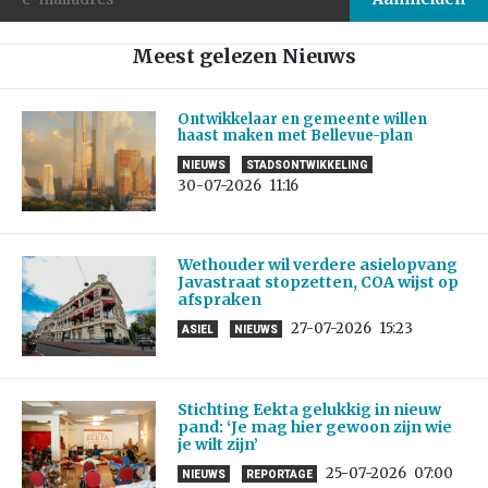
Meest gelezen Nieuws
Ontwikkelaar en gemeente willen
haast maken met Bellevue-plan
NIEUWS
STADSONTWIKKELING
30-07-2026
11:16
Wethouder wil verdere asielopvang
Javastraat stopzetten, COA wijst op
afspraken
27-07-2026
15:23
ASIEL
NIEUWS
Stichting Eekta gelukkig in nieuw
pand: ‘Je mag hier gewoon zijn wie
je wilt zijn’
25-07-2026
07:00
NIEUWS
REPORTAGE