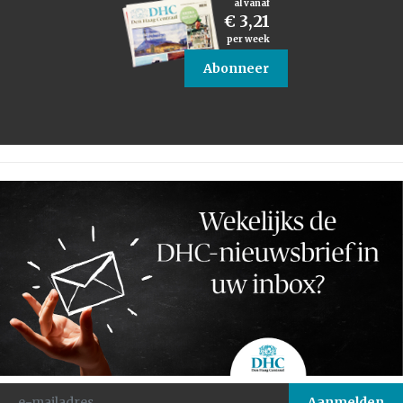
al vanaf
€ 3,21
per week
Abonneer