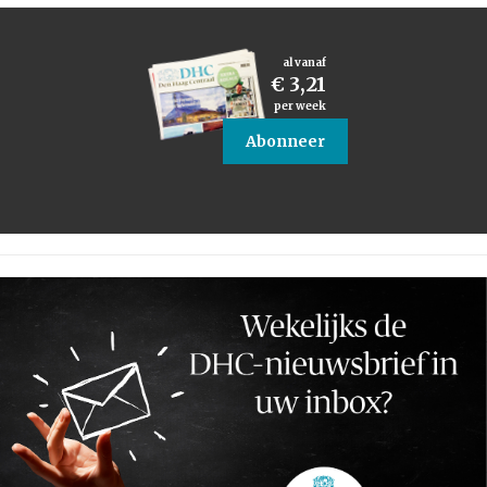
al vanaf
€ 3,21
per week
Abonneer