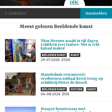
Meest gelezen Beeldende kunst
Titus Meeuws maakt in vijf dagen
schilderij over fanfare: ‘Het is echt
kabaal maken’
BEELDENDE KUNST
KUNST
29-07-2026
07:00
Mauritshuis restaureert:
verdwenen soldaat keert terug op
schilderij Pieter de Hooch
BEELDENDE KUNST
HISTORIE
KUNST
04-08-2026
17:01
Haagse kunstenaar met