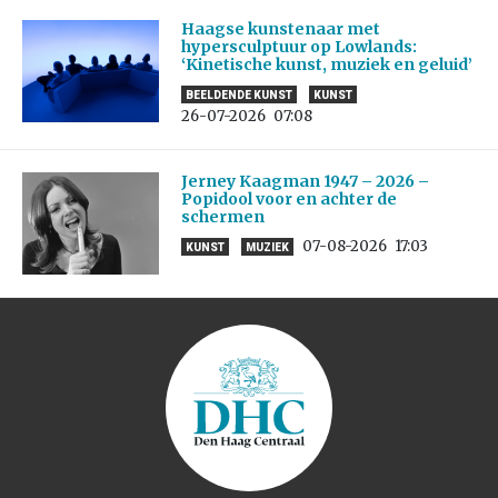
Haagse kunstenaar met
hypersculptuur op Lowlands:
‘Kinetische kunst, muziek en geluid’
BEELDENDE KUNST
KUNST
26-07-2026
07:08
Jerney Kaagman 1947 – 2026 –
Popidool voor en achter de
schermen
07-08-2026
17:03
KUNST
MUZIEK