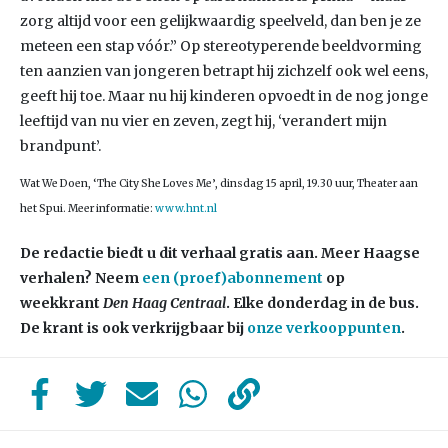
zorg altijd voor een gelijkwaardig speelveld, dan ben je ze
meteen een stap vóór.” Op stereotyperende beeldvorming
ten aanzien van jongeren betrapt hij zichzelf ook wel eens,
geeft hij toe. Maar nu hij kinderen opvoedt in de nog jonge
leeftijd van nu vier en zeven, zegt hij, ‘verandert mijn
brandpunt’.
Wat We Doen, ‘The City She Loves Me’, dinsdag 15 april, 19.30 uur, Theater aan
het Spui. Meer informatie:
www.hnt.nl
De redactie biedt u dit verhaal gratis aan. Meer Haagse
verhalen? Neem
een (proef)abonnement
op
weekkrant
Den Haag Centraal
. Elke donderdag in de bus.
De krant is ook verkrijgbaar bij
onze verkooppunten
.