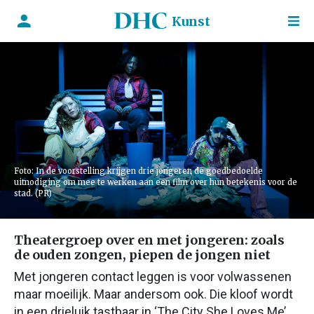
Kunst
Foto: In de voorstelling krijgen drie jongeren de goedbedoelde
uitnodiging om mee te werken aan een film over hun betekenis voor de
stad. (PR)
Theatergroep over en met jongeren: zoals
de ouden zongen, piepen de jongen niet
Met jongeren contact leggen is voor volwassenen
maar moeilijk. Maar andersom ook. Die kloof wordt
in een drieluik tastbaar in ‘The City She Loves Me’,