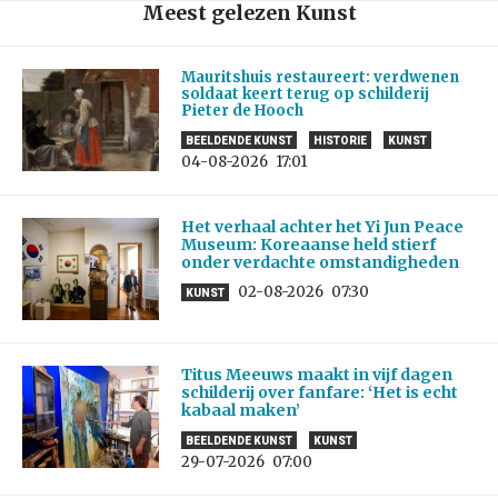
Meest gelezen Kunst
Mauritshuis restaureert: verdwenen
soldaat keert terug op schilderij
Pieter de Hooch
BEELDENDE KUNST
HISTORIE
KUNST
04-08-2026
17:01
Het verhaal achter het Yi Jun Peace
Museum: Koreaanse held stierf
onder verdachte omstandigheden
02-08-2026
07:30
KUNST
Titus Meeuws maakt in vijf dagen
schilderij over fanfare: ‘Het is echt
kabaal maken’
BEELDENDE KUNST
KUNST
29-07-2026
07:00