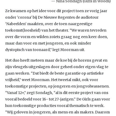
Nina Sondagh (Girls in Woods)
Ze kwamen op het idee voor dit project toen ze vorig jaar
onder ‘corona’ bij De Nieuwe Regentes de audiotour
‘Nabeelden’ maakten, over de toen naargeestige
toekomst(loosheid) van het theater. “We waren tevreden
over die vorm en wilden zoiets graag nog een keer doen,
maar dan voor en met jongeren, en ook minder
dystopisch van toonaard,” legt Moorman uit.
Het duo heeft meteen maar de koe bij de horens gevat en
zijn vleugels uitgeslagen door geheel onder eigen vlag te
gaan werken. “Dat biedt de beste garantie op artistieke
vrijheid,” weet Moorman. Het tweetal mikt, ook voor
toekomstige projecten, op jongeren en jongvolwassenen.
“Vanaf 12+,” zegt Sondagh, “al is dit eerste project van ons
vooral bedoeld voor 16- tot 27-jarigen.” De Girls gaan voor
hun toekomstige producties vooral thematisch te werk.
“Wij geloven in jongeren, als mens en als makers. Daarom