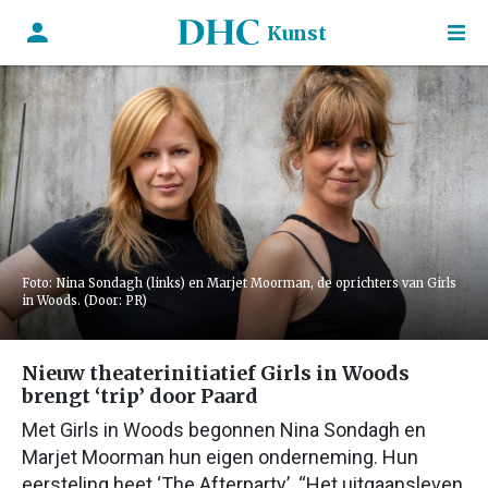
Kunst
Foto: Nina Sondagh (links) en Marjet Moorman, de oprichters van Girls
in Woods. (Door: PR)
Nieuw theaterinitiatief Girls in Woods
brengt ‘trip’ door Paard
Met Girls in Woods begonnen Nina Sondagh en
Marjet Moorman hun eigen onderneming. Hun
eersteling heet ‘The Afterparty’. “Het uitgaansleven