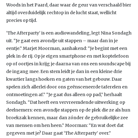
Woods in het Paard, daar waar de geur van verschaald bier
altijd overduidelijk rechtop in de lucht staat, wellicht
precies op tijd.
‘The Afterparty’ is een audiowandeling, legt Nina Sondagh
uit. “Je gaat een avondje uit stappen – maar dan in je
eentje.” Marjet Moorman, aanhakend: “Je begint met een
plek in de rij. Op je eigen smartphone en met koptelefoon
op of oortjes in krijg je daarna van ons een soundscape bij
de ingang mee. Een stem leidt je dan in een kleine drie
kwartier langs hoeken en gaten van het gebouw. Daar
spelen zich allerlei door ons geënsceneerde taferelen en
ontmoetingen af.” “Je gaat dus alleen op pad,” herhaalt
Sondagh. “Dat heeft een vervreemdende uitwerking op
deelnemers: een avondje stappen op de plek die ze als hun
broekzak kennen, maar dan zónder de gebruikelijke zee
van mensen om hen heen.” Moorman: “En wat doet dat
gegeven met je? Daar gaat ‘The Afterparty’ over.”