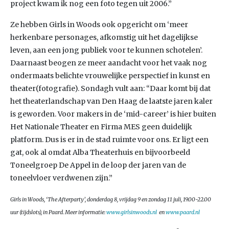
project kwam ik nog een foto tegen uit 2006.”
Ze hebben Girls in Woods ook opgericht om ‘meer
herkenbare personages, afkomstig uit het dagelijkse
leven, aan een jong publiek voor te kunnen schotelen’.
Daarnaast beogen ze meer aandacht voor het vaak nog
ondermaats belichte vrouwelijke perspectief in kunst en
theater(fotografie). Sondagh vult aan: “Daar komt bij dat
het theaterlandschap van Den Haag de laatste jaren kaler
is geworden. Voor makers in de ‘mid-career’ is hier buiten
Het Nationale Theater en Firma MES geen duidelijk
platform. Dus is er in de stad ruimte voor ons. Er ligt een
gat, ook al omdat Alba Theaterhuis en bijvoorbeeld
Toneelgroep De Appel in de loop der jaren van de
toneelvloer verdwenen zijn.”
Girls in Woods, ‘The Afterparty’, donderdag 8, vrijdag 9 en zondag 11 juli, 19.00-22.00
uur (tijdslots), in Paard. Meer informatie:
www.girlsinwoods.nl
en
www.paard.nl