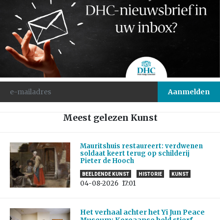
Meest gelezen Kunst
Mauritshuis restaureert: verdwenen
soldaat keert terug op schilderij
Pieter de Hooch
BEELDENDE KUNST
HISTORIE
KUNST
04-08-2026
17:01
Het verhaal achter het Yi Jun Peace
Museum: Koreaanse held stierf