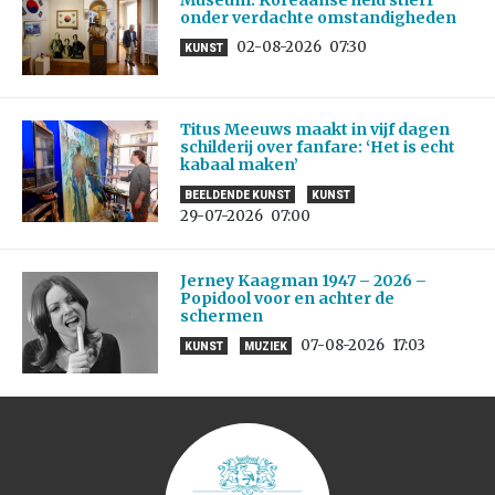
onder verdachte omstandigheden
02-08-2026
07:30
KUNST
Titus Meeuws maakt in vijf dagen
schilderij over fanfare: ‘Het is echt
kabaal maken’
BEELDENDE KUNST
KUNST
29-07-2026
07:00
Jerney Kaagman 1947 – 2026 –
Popidool voor en achter de
schermen
07-08-2026
17:03
KUNST
MUZIEK