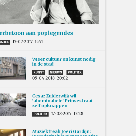
erbetoon aan poplegendes
17-07-2017
15:51
UZIEK
‘Meer cultuur en kunst nodig
in de stad’
KUNST
NIEUWS
POLITIEK
05-04-2018
20:02
Cesar Zuiderwijk wil
‘abominabele’ Prinsestraat
zelf opknappen
17-08-2017
13:28
POLITIEK
Muziekfreak Joeri Gordijn: