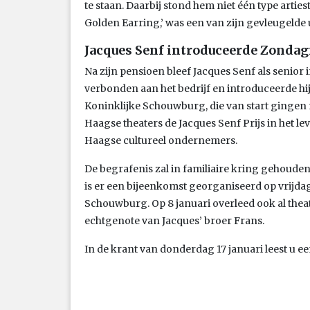
te staan. Daarbij stond hem niet één type arties
Golden Earring,’ was een van zijn gevleugelde 
Jacques Senf introduceerde Zonda
Na zijn pensioen bleef Jacques Senf als senio
verbonden aan het bedrijf en introduceerde hi
Koninklijke Schouwburg, die van start gingen m
Haagse theaters de Jacques Senf Prijs in het l
Haagse cultureel ondernemers.
De begrafenis zal in familiaire kring gehoud
is er een bijeenkomst georganiseerd op vrijdag
Schouwburg. Op 8 januari overleed ook al thea
echtgenote van Jacques’ broer Frans.
In de krant van donderdag 17 januari leest u 