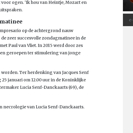
t voor ogen. ‘Ik hou van Heintje, Mozart en
uitspraken.
gmatinee
r impresario op de achtergrond nauw
j de zeer succesvolle zondagmatinee in de
et Paul van Vliet. In 2015 werd door zes
even geroepen ter stimulering van jonge
en worden. Ter herdenking van Jacques Senf
 25 januari om 12.00 uur in de Koninklijke
termaker Lucia Senf-Danckaarts (69), de
een necrologie van Lucia Senf-Danckaarts.