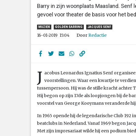
Barry in zijn woonplaats Maasland. Senf 
gevoel voor theater de basis voor het bed
MUZIEK
GOLDEN EARRING
JACQUES SENF
Door
Redactie
16-01-2019
15:04
J
acobus Leonardus Ignatius Senf organiseer
voorstellingen. Waar een kwartje te verdiene
tussenpersoon. Hij was de stille kracht achter 
Hij begon op zijn 17de als loopjongen bij de b
voorstel van George Kooymans veranderde hij 
In 1965 opende hij de legendarische Club 192 i
beatclubs in Nederland. Vanaf 1969 begon Jacq
Met zijn impresariaat wilde hij een podium bie