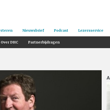
erteren
Nieuwsbrief
Podcast
Lezersservice
Over DHC
Partnerbijdragen
A