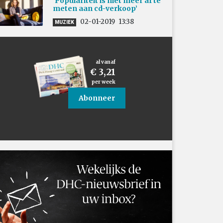
‘Populariteit is niet meer af te
meten aan cd-verkoop’
02-01-2019
13:38
MUZIEK
al vanaf
€ 3,21
per week
Abonneer