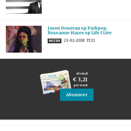
Jason Donovan op Parkpop,
Roxeanne Hazes op Life I Live
21-02-2018
17:21
MUZIEK
al vanaf
€ 3,21
per week
Abonneer