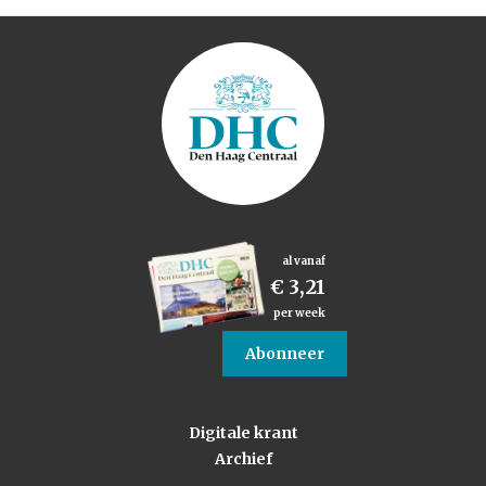
al vanaf
€ 3,21
per week
Abonneer
Digitale krant
Archief