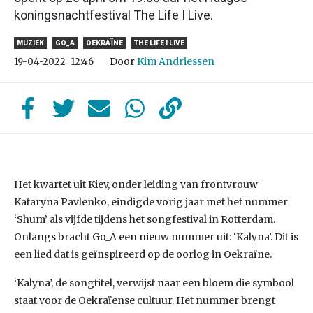
koningsnachtfestival The Life I Live.
MUZIEK
GO_A
OEKRAÏNE
THE LIFE I LIVE
Door
Kim Andriessen
19-04-2022
12:46
Het kwartet uit Kiev, onder leiding van frontvrouw
Kataryna Pavlenko, eindigde vorig jaar met het nummer
‘Shum’ als vijfde tijdens het songfestival in Rotterdam.
Onlangs bracht Go_A een nieuw nummer uit: ‘Kalyna’. Dit is
een lied dat is geïnspireerd op de oorlog in Oekraïne.
‘Kalyna’, de songtitel, verwijst naar een bloem die symbool
staat voor de Oekraïense cultuur. Het nummer brengt