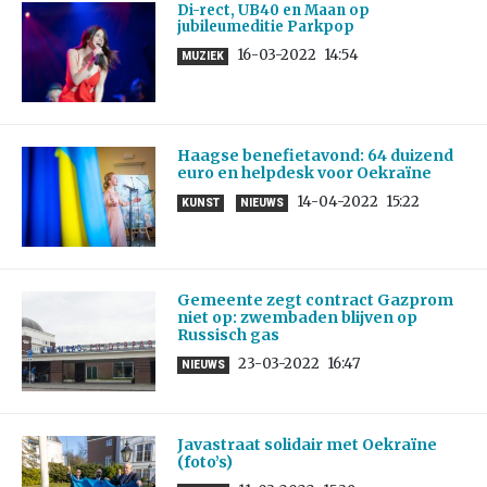
Di-rect, UB40 en Maan op
jubileumeditie Parkpop
16-03-2022
14:54
MUZIEK
Haagse benefietavond: 64 duizend
euro en helpdesk voor Oekraïne
14-04-2022
15:22
KUNST
NIEUWS
Gemeente zegt contract Gazprom
niet op: zwembaden blijven op
Russisch gas
23-03-2022
16:47
NIEUWS
Javastraat solidair met Oekraïne
(foto’s)