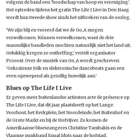
volgens de band een ‘boodschap van hoop en vereniging’.
Het optreden tijdens het gratis The Life I Live in Den Haag
wordt hun tweede show sinds het uitbreken van de oorlog.
‘We zijn blij en vereerd dat we de Go_A mogen
verwelkomen. Kúnnen verwelkomen, want de drie
mannelijke bandleden mochten natuurlijk niet het land uit.
Gelukkig kregen ze ontheffing,’ vertelt organisator
Prooost. Over de muziek van Go_A wordt geschreven:
‘Oekraïense folk en elektronische dancebeats gaan een
even opzwepend als gezellig huwelijk aan.’
Blues op The Life I Live
Er geven meer buitenlandse artiesten acte de présence op
The Life I Live, dat dit jaar plaatsheeft op het Lange
Voorhout, het Kerkplein, het Noordeinde, het Buitenhof en
de Grote Markt en bij de Hofvijver. Zo komen de
Amerikaanse blueszangeres Christine Tambakis en de
Vlaamse punkband Equal Idots naar de hofstad.