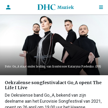
Muziek
Foto: Go_A staat onder leiding van frontvrouw Kataryna Pavlenko. (PR)
Oekraïense songfestivalact Go_A opent The
Life I Live
De Oekraïense band Go_A, bekend van zijn
deelname aan het Eurovisie Songfestival van 2021,
opent op 26 april om 19.00 uur het Haagse