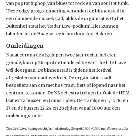
Van pop tot hiphop, van blues tot rock en van soul tot funk.
‘Deze edgy programmering verandert de binnenstad in
een dampende muziekstad,’ aldus de organisatie. Op het
Buitenhof staat het ‘Radar Live-podium’. Hier kunnen
talenten uit de Haagse regio hun kunsten etaleren.
Omleidingen
Nadat corona de afgelopen twee jaar roet in het eten
gooide, kan op 26 april de tiende editie van The Life I Live
wél doorgaan. De binnenstad is tijdens het festival
afgesloten voor autoverkeer. De organisatie raadt
bezoekers aan om met bus, tram, fiets of lopend naar het
centrum te komen. De NS zet extra treinen in. Ook de HTM
laat extra bussen en trams rijden. De tramlijnen 1, 15, 16 en
17 en de bussen 22, 24 en 28 rijden vanaf 18.00 uur een
omleidingsroute.
The Life I Live, koningsnachtfestival, dinsdag 26 april, 19.00-01.00 uur, diverse locaties