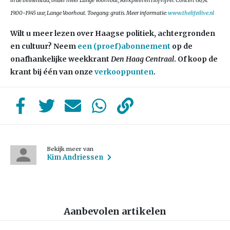
in de binnenstad, onder meer Lange Voorhout, Kerkplein en Hofvijver. Concert Go_A:
19.00-19.45 uur, Lange Voorhout. Toegang: gratis. Meer informatie:
www.thelifeilive.nl
Wilt u meer lezen over Haagse politiek, achtergronden
en cultuur? Neem
een (proef)abonnement
op de
onafhankelijke weekkrant
Den Haag Centraal
. Of koop de
krant bij één van onze
verkooppunten
.
Bekijk meer van
Kim Andriessen
Aanbevolen artikelen