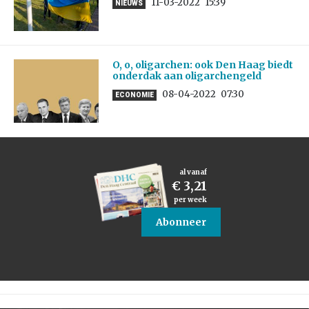
11-03-2022
15:39
NIEUWS
O, o, oligarchen: ook Den Haag biedt
onderdak aan oligarchengeld
08-04-2022
07:30
ECONOMIE
al vanaf
€ 3,21
per week
Abonneer