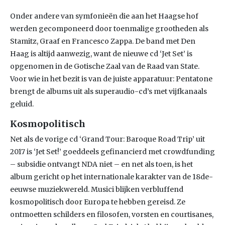
Onder andere van symfonieën die aan het Haagse hof
werden gecomponeerd door toenmalige grootheden als
Stamitz, Graaf en Francesco Zappa. De band met Den
Haag is altijd aanwezig, want de nieuwe cd ‘Jet Set’ is
opgenomen in de Gotische Zaal van de Raad van State.
Voor wie in het bezit is van de juiste apparatuur: Pentatone
brengt de albums uit als superaudio-cd’s met vijfkanaals
geluid.
Kosmopolitisch
Net als de vorige cd ‘Grand Tour: Baroque Road Trip’ uit
2017 is ‘Jet Set!’ goeddeels gefinancierd met crowdfunding
– subsidie ontvangt NDA niet – en net als toen, is het
album gericht op het internationale karakter van de 18de-
eeuwse muziekwereld. Musici blijken verbluffend
kosmopolitisch door Europa te hebben gereisd. Ze
ontmoetten schilders en filosofen, vorsten en courtisanes,