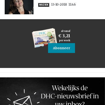
13-10-2018
11:46
MUZIEK
al vanaf
€ 3,21
per week
Abonneer