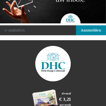
al vanaf
€ 3,21
per week