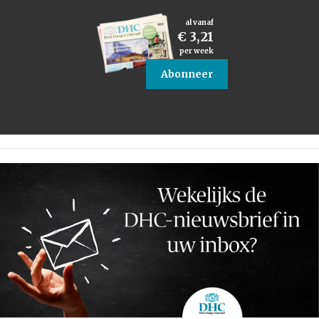
al vanaf
€ 3,21
per week
Abonneer