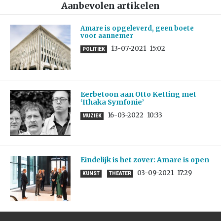
Aanbevolen artikelen
Amare is opgeleverd, geen boete
voor aannemer
13-07-2021
15:02
POLITIEK
Eerbetoon aan Otto Ketting met
‘Ithaka Symfonie’
16-03-2022
10:33
MUZIEK
Eindelijk is het zover: Amare is open
03-09-2021
17:29
KUNST
THEATER