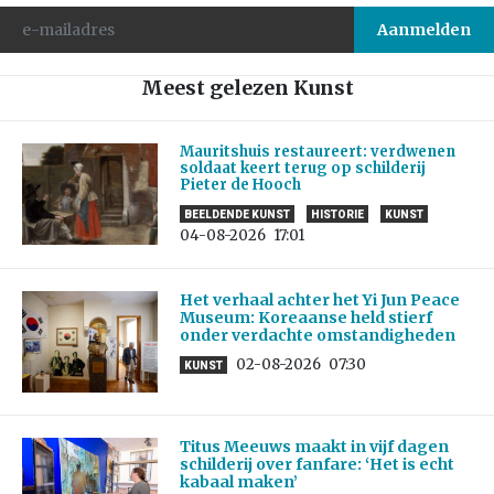
Meest gelezen Kunst
Mauritshuis restaureert: verdwenen
soldaat keert terug op schilderij
Pieter de Hooch
BEELDENDE KUNST
HISTORIE
KUNST
04-08-2026
17:01
Het verhaal achter het Yi Jun Peace
Museum: Koreaanse held stierf
onder verdachte omstandigheden
02-08-2026
07:30
KUNST
Titus Meeuws maakt in vijf dagen
schilderij over fanfare: ‘Het is echt
kabaal maken’