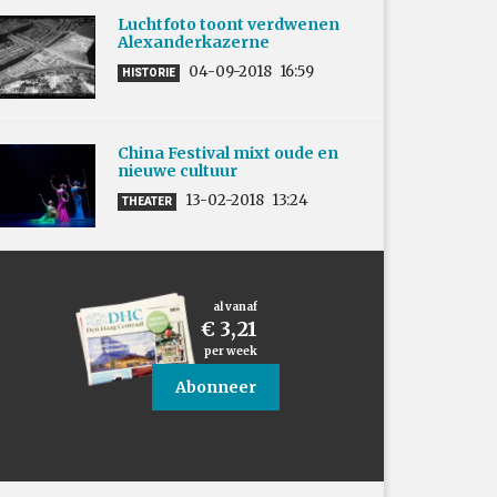
Luchtfoto toont verdwenen
Alexanderkazerne
04-09-2018
16:59
HISTORIE
China Festival mixt oude en
nieuwe cultuur
13-02-2018
13:24
THEATER
al vanaf
€ 3,21
per week
Abonneer