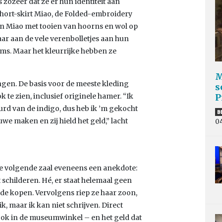
 zozeer dat ze er hun identiteit aan
Short-skirt Miao, de Folded-embroidery
n Miao met tooien van hoorns en wol op
r aan de vele verenbolletjes aan hun
ums. Maar het kleurrijke hebben ze
M
ingen. De basis voor de meeste kleding
s
 te zien, inclusief originele hamer. “Ik
P
urd van de indigo, dus heb ik ’m gekocht
B
e maken en zij hield het geld,” lacht
0
 de volgende zaal eveneens een anekdote:
childeren. Hé, er staat helemaal geen
lde kopen. Vervolgens riep ze haar zoon,
 ik, maar ik kan niet schrijven. Direct
 ook in de museumwinkel – en het geld dat