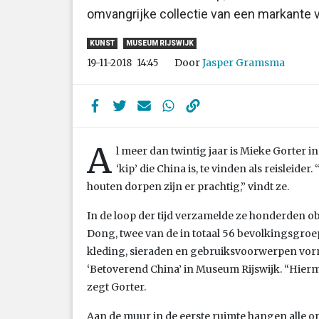
omvangrijke collectie van een markante 
KUNST
MUSEUM RIJSWIJK
Door
Jasper Gramsma
19-11-2018
14:45
A
l meer dan twintig jaar is Mieke Gorter i
‘kip’ die China is, te vinden als reisleide
houten dorpen zijn er prachtig,” vindt ze.
In de loop der tijd verzamelde ze honderden o
Dong, twee van de in totaal 56 bevolkingsgroep
kleding, sieraden en gebruiksvoorwerpen vorm
‘Betoverend China’ in Museum Rijswijk. “Hiermee
zegt Gorter.
Aan de muur in de eerste ruimte hangen alle 