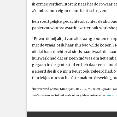
ik ermee verdien, stort ik naar het dorp waar
z’n minst hun eigen naam leert schrijven.”
Een soortgelijke gedachte zit achter de shu ba
papiervouwkunst waarin Gorter ook workshops
“Er wordt mij altijd van alles aangeboden en 
met de vraag of ik haar shu bao wilde kopen. H
uit dat haar dochter al sinds haar twaalfde na
huiswerk had dat er geen tijd was om het ambac
gegaan in de grote stad en heb daar een aanta
geleerd die ik op mijn beurt ook geleerd had. N
fabriekjes om shu bao’s te maken. Geweldig, toch
‘Betoverend China’, t/m 27 januari 2019, Museum Rijswijk. 
bao’s maken en folded embroidery. Meer informatie:
www.mu