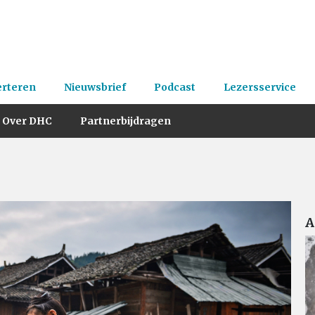
erteren
Nieuwsbrief
Podcast
Lezersservice
Over DHC
Partnerbijdragen
A