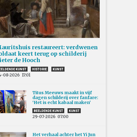
auritshuis restaureert: verdwenen
oldaat keert terug op schilderij
ieter de Hooch
EELDENDE KUNST
HISTORIE
KUNST
4-08-2026
17:01
Titus Meeuws maakt in vijf
dagen schilderij over fanfare:
‘Het is echt kabaal maken’
BEELDENDE KUNST
KUNST
29-07-2026
07:00
Het verhaal achter het Yi Jun