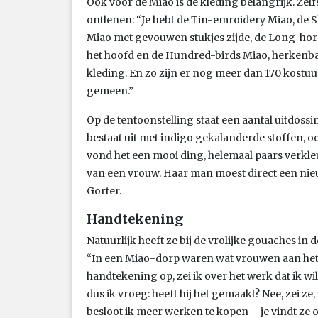
Ook voor de Miao is de kleding belangrijk. Zelfs
ontlenen: “Je hebt de Tin-emroidery Miao, de 
Miao met gevouwen stukjes zijde, de Long-hor
het hoofd en de Hundred-birds Miao, herkenbaa
kleding. En zo zijn er nog meer dan 170 kostu
gemeen.”
Op de tentoonstelling staat een aantal uitdoss
bestaat uit met indigo gekalanderde stoffen, ook
vond het een mooi ding, helemaal paars verkle
van een vrouw. Haar man moest direct een nieuw
Gorter.
Handtekening
Natuurlijk heeft ze bij de vrolijke gouaches in
“In een Miao-dorp waren wat vrouwen aan het s
handtekening op, zei ik over het werk dat ik wi
dus ik vroeg: heeft hij het gemaakt? Nee, zei ze,
besloot ik meer werken te kopen – je vindt ze