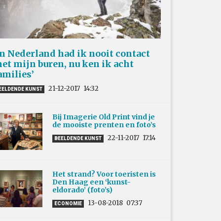
In Nederland had ik nooit contact
et mijn buren, nu ken ik acht
amilies’
21-12-2017
14:32
EELDENDE KUNST
Bij Imagerie Old Print vind je
de mooiste prenten en foto’s
22-11-2017
17:14
BEELDENDE KUNST
Het strand? Voor toeristen is
Den Haag een ‘kunst-
eldorado’ (foto’s)
13-08-2018
07:37
ECONOMIE