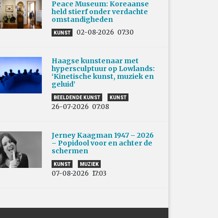
Peace Museum: Koreaanse
held stierf onder verdachte
omstandigheden
02-08-2026
07:30
KUNST
Haagse kunstenaar met
hypersculptuur op Lowlands:
‘Kinetische kunst, muziek en
geluid’
BEELDENDE KUNST
KUNST
26-07-2026
07:08
Jerney Kaagman 1947 – 2026
– Popidool voor en achter de
schermen
KUNST
MUZIEK
07-08-2026
17:03