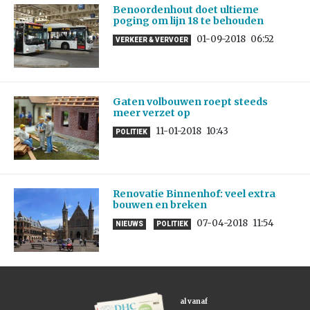
Benoordenhout doet ultieme
poging om lijn 18 te behouden
01-09-2018
06:52
VERKEER & VERVOER
Gaten volbouwen roept steeds
meer verzet op
11-01-2018
10:43
POLITIEK
Renovatie Binnenhof: veel extra
bouwen en breken
07-04-2018
11:54
NIEUWS
POLITIEK
al vanaf