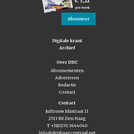
€ 3,21
per week
Abonneer
Digitale krant
Archief
Over DHC
Abonnementen
Adverteren
Redactie
Contact
Contact
Juffrouw Idastraat 11
2513 BE Den Haag
T +31(0)70 3644040
info@denhaagcentraal.net