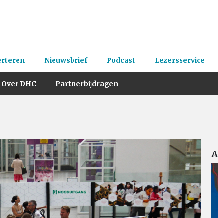
erteren
Nieuwsbrief
Podcast
Lezersservice
Over DHC
Partnerbijdragen
A