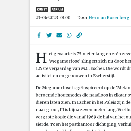
KUNST
ATRIUM
Door
Herman Rosenberg
23-06-2023
01:00
H
et gevaarte is 75 meter lang en zo’n z
‘Megamorfose’ slingert zich nu door het
125ste verjaardag van M.C. Escher. Die wordt di
activiteiten en gebouwen in Escherstijl.
De Megamorfose is geïnspireerd op de ‘Metamo
beroemde houtsnedes die naadloos in elkaar o
dieren laten zien. In Escher in het Paleis zijn de 
naar groot; III is bijna zeven meter lang. Veel
vergrote kopie die vanaf 1969 de hal van het 
sierde. Toen het postkantoor dicht ging, verhu