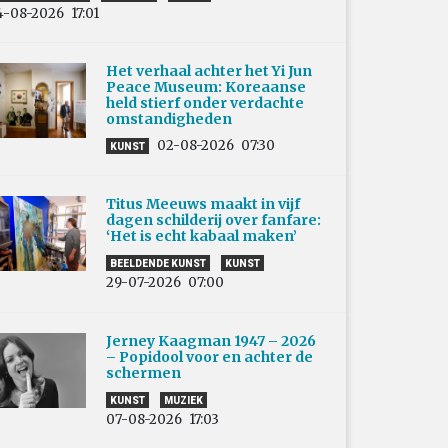
4-08-2026
17:01
Het verhaal achter het Yi Jun
Peace Museum: Koreaanse
held stierf onder verdachte
omstandigheden
02-08-2026
07:30
KUNST
Titus Meeuws maakt in vijf
dagen schilderij over fanfare:
‘Het is echt kabaal maken’
BEELDENDE KUNST
KUNST
29-07-2026
07:00
Jerney Kaagman 1947 – 2026
– Popidool voor en achter de
schermen
KUNST
MUZIEK
07-08-2026
17:03