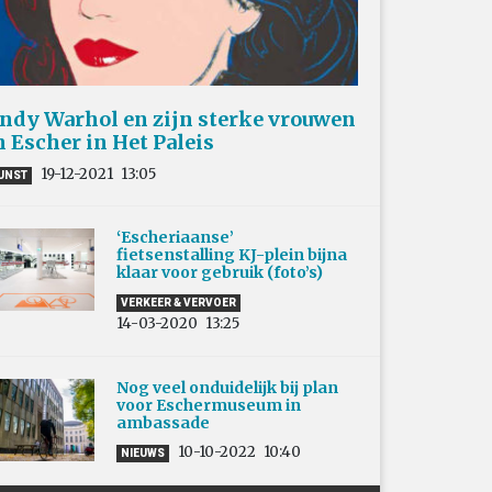
ndy Warhol en zijn sterke vrouwen
n Escher in Het Paleis
19-12-2021
13:05
UNST
‘Escheriaanse’
fietsenstalling KJ-plein bijna
klaar voor gebruik (foto’s)
VERKEER & VERVOER
14-03-2020
13:25
Nog veel onduidelijk bij plan
voor Eschermuseum in
ambassade
10-10-2022
10:40
NIEUWS