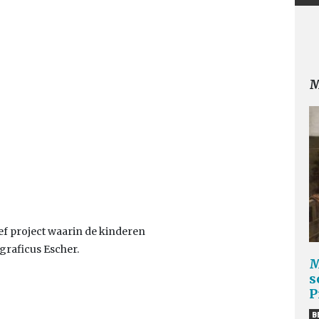
M
ef project waarin de kinderen
graficus Escher.
M
s
P
B