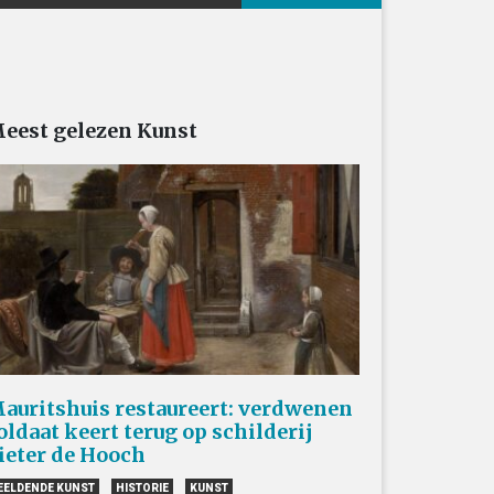
eest gelezen Kunst
auritshuis restaureert: verdwenen
oldaat keert terug op schilderij
ieter de Hooch
EELDENDE KUNST
HISTORIE
KUNST