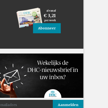
al vanaf
€ 3,21
per week
Abonneer