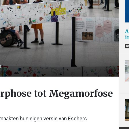
A
i
K
).
rphose tot Megamorfose
 maakten hun eigen versie van Eschers