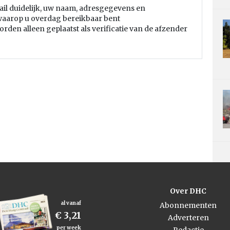
il duidelijk, uw naam, adresgegevens en
aarop u overdag bereikbaar bent
rden alleen geplaatst als verificatie van de afzender
Over DHC
al vanaf
Abonnementen
€ 3,21
Adverteren
per week