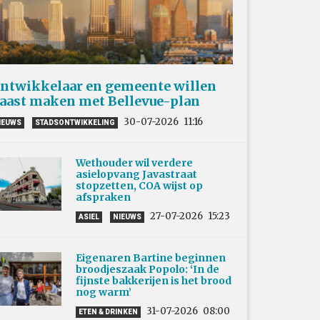
ntwikkelaar en gemeente willen
aast maken met Bellevue-plan
30-07-2026
11:16
IEUWS
STADSONTWIKKELING
Wethouder wil verdere
asielopvang Javastraat
stopzetten, COA wijst op
afspraken
27-07-2026
15:23
ASIEL
NIEUWS
Eigenaren Bartine beginnen
broodjeszaak Popolo: ‘In de
fijnste bakkerijen is het brood
nog warm’
31-07-2026
08:00
ETEN & DRINKEN