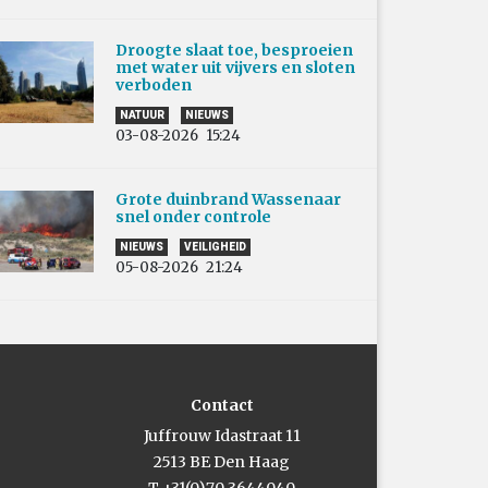
Droogte slaat toe, besproeien
met water uit vijvers en sloten
verboden
NATUUR
NIEUWS
03-08-2026
15:24
Grote duinbrand Wassenaar
snel onder controle
NIEUWS
VEILIGHEID
05-08-2026
21:24
Contact
Juffrouw Idastraat 11
2513 BE Den Haag