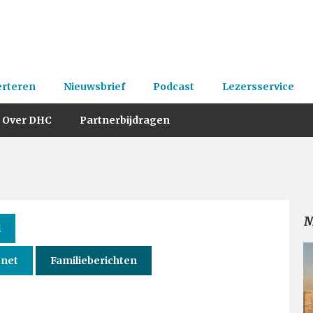
erteren
Nieuwsbrief
Podcast
Lezersservice
Over DHC
Partnerbijdragen
M
l
.net
Familieberichten