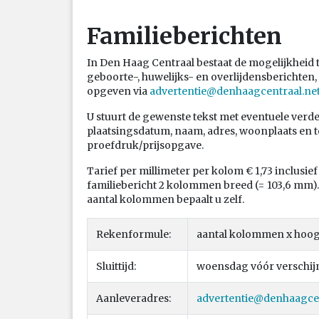
Familieberichten
In Den Haag Centraal bestaat de mogelijkheid to
geboorte-, huwelijks- en overlijdensberichten
opgeven via
advertentie@denhaagcentraal.ne
U stuurt de gewenste tekst met eventuele verd
plaatsingsdatum, naam, adres, woonplaats en 
proefdruk/prijsopgave.
Tarief per millimeter per kolom € 1,73 inclusie
familiebericht 2 kolommen breed (= 103,6 mm).
aantal kolommen bepaalt u zelf.
Rekenformule:
aantal kolommen x hoogte
Sluittijd:
woensdag vóór verschijne
Aanleveradres:
advertentie@denhaagcen