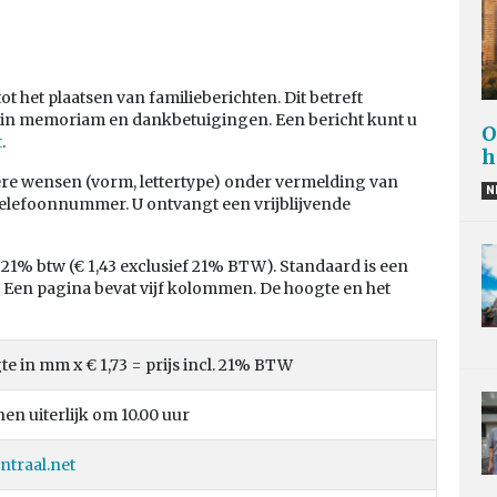
t het plaatsen van familieberichten. Dit betreft
, in memoriam en dankbetuigingen. Een bericht kunt u
O
t
.
h
ere wensen (vorm, lettertype) onder vermelding van
N
telefoonnummer. U ontvangt een vrijblijvende
f 21% btw (€ 1,43 exclusief 21% BTW). Standaard is een
 Een pagina bevat vijf kolommen. De hoogte en het
 in mm x € 1,73 = prijs incl. 21% BTW
n uiterlijk om 10.00 uur
traal.net