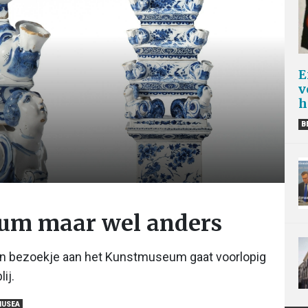
E
v
h
B
um maar wel anders
Een bezoekje aan het Kunstmuseum gaat voorlopig
ij.
MUSEA