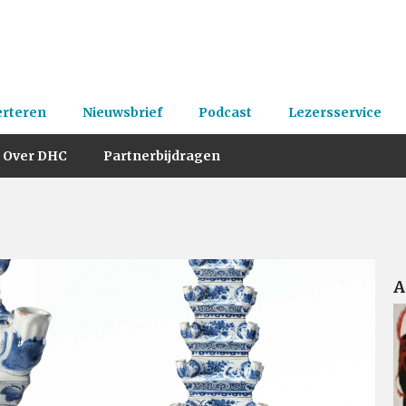
erteren
Nieuwsbrief
Podcast
Lezersservice
Over DHC
Partnerbijdragen
A