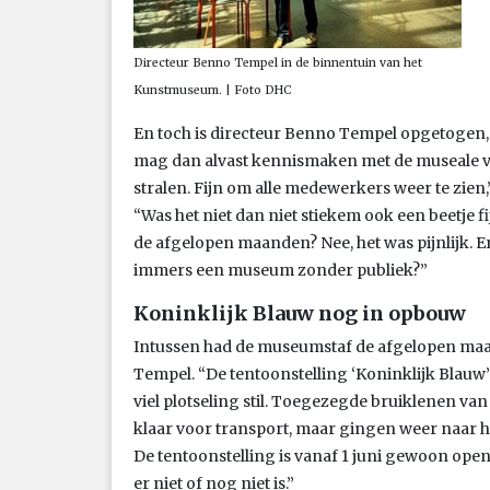
Directeur Benno Tempel in de binnentuin van het
Kunstmuseum. | Foto DHC
En toch is directeur Benno Tempel opgetogen,
mag dan alvast kennismaken met de museale var
stralen. Fijn om alle medewerkers weer te zien,”
“Was het niet dan niet stiekem ook een beetje 
de afgelopen maanden? Nee, het was pijnlijk. Er
immers een museum zonder publiek?”
Koninklijk Blauw nog in opbouw
Intussen had de museumstaf de afgelopen maan
Tempel. “De tentoonstelling ‘Koninklijk Blauw’
viel plotseling stil. Toegezegde bruiklenen va
klaar voor transport, maar gingen weer naar h
De tentoonstelling is vanaf 1 juni gewoon open,
er niet of nog niet is.”