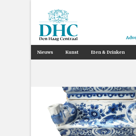
Adv
Nieuws
Kunst
Eten & Drinken