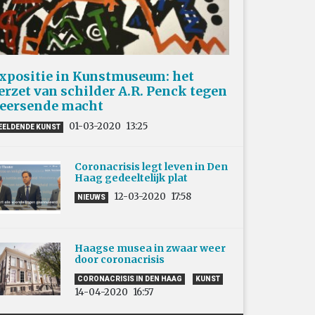
xpositie in Kunstmuseum: het
erzet van schilder A.R. Penck tegen
eersende macht
01-03-2020
13:25
EELDENDE KUNST
Coronacrisis legt leven in Den
Haag gedeeltelijk plat
12-03-2020
17:58
NIEUWS
Haagse musea in zwaar weer
door coronacrisis
CORONACRISIS IN DEN HAAG
KUNST
14-04-2020
16:57