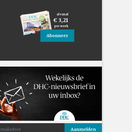
al vanaf
€ 3,21
per week
Abonneer