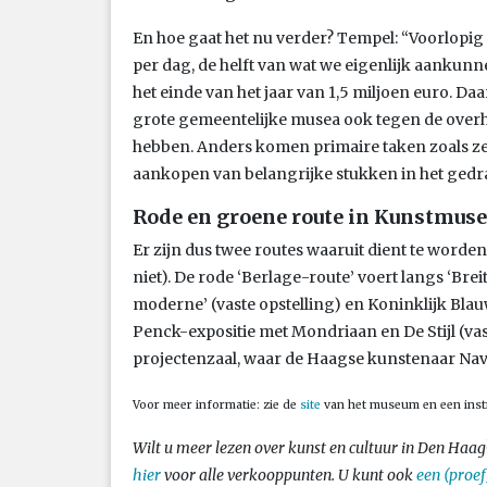
En hoe gaat het nu verder? Tempel: “Voorlop
per dag, de helft van wat we eigenlijk aankunn
het einde van het jaar van 1,5 miljoen euro. 
grote gemeentelijke musea ook tegen de overh
hebben. Anders komen primaire taken zoals ze 
aankopen van belangrijke stukken in het gedr
Rode en groene route in Kunstmus
Er zijn dus twee routes waaruit dient te word
niet). De rode ‘Berlage-route’ voert langs ‘Breit
moderne’ (vaste opstelling) en Koninklijk Blau
Penck-expositie met Mondriaan en De Stijl (vas
projectenzaal, waar de Haagse kunstenaar Navi
Voor meer informatie: zie de
site
van het museum en een inst
Wilt u meer lezen over kunst en cultuur in Den Haa
hier
voor alle verkooppunten. U kunt ook
een (proe