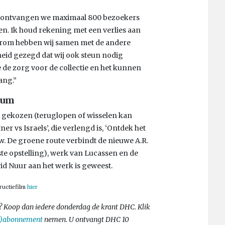
ig ontvangen we maximaal 800 bezoekers
en. Ik houd rekening met een verlies aan
Daarom hebben wij samen met de andere
eid gezegd dat wij ook steun nodig
de zorg voor de collectie en het kunnen
ang.”
eum
en gekozen (teruglopen of wisselen kan
ner vs Israels’, die verlengd is, ‘Ontdek het
w. De groene route verbindt de nieuwe A.R.
te opstelling), werk van Lucassen en de
d Nuur aan het werk is geweest.
ructiefilm
hier
g? Koop dan iedere donderdag de krant DHC. Klik
f)abonnement
nemen. U ontvangt DHC 10